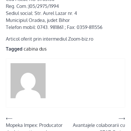
Reg. Com.:J05/2975/1994
Sediul social: Str. Aurel Lazar nr. 4
Municipiul Oradea, judet Bihor
Telefon mobil: 0743. 981861 ; Fax: 0359-811556
Articol oferit prin intermediul Zoom-biz.ro
Tagged
cabina dus
Post
⟵
⟶
Mopeka Impex: Producator
Avantajele colaborarii cu
navigation