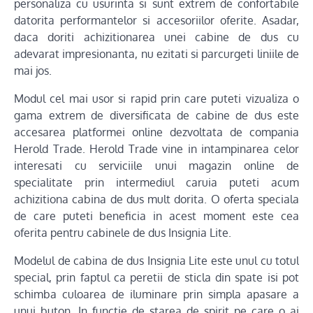
personaliza cu usurinta si sunt extrem de confortabile
datorita performantelor si accesoriilor oferite. Asadar,
daca doriti achizitionarea unei cabine de dus cu
adevarat impresionanta, nu ezitati si parcurgeti liniile de
mai jos.
Modul cel mai usor si rapid prin care puteti vizualiza o
gama extrem de diversificata de cabine de dus este
accesarea platformei online dezvoltata de compania
Herold Trade. Herold Trade vine in intampinarea celor
interesati cu serviciile unui magazin online de
specialitate prin intermediul caruia puteti acum
achizitiona cabina de dus mult dorita. O oferta speciala
de care puteti beneficia in acest moment este cea
oferita pentru cabinele de dus Insignia Lite.
Modelul de cabina de dus Insignia Lite este unul cu totul
special, prin faptul ca peretii de sticla din spate isi pot
schimba culoarea de iluminare prin simpla apasare a
unui buton. In functie de starea de spirit pe care o ai