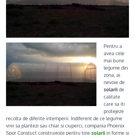
Pentru a
avea cele
mai bune
legume din
zona, ai
nevoie de
solarii
de
calitate
care sa iti
protejeze
recolta de diferite intemperii. Indiferent de ce legume
vrei sa plantezi sau chiar si ciuperci, compania Phoenix
Spor Constuct construieste pentru tine
solarii
in forme si