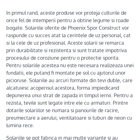
In primul rand, aceste produse vor proteja culturile de
orice fel de intemperii pentru a obtine legume si roade
bogate. Solariile oferite de Phoenix Spor Construct vor
raspunde cu succes atat la cerintele de uz personal, cat
si la cele de uz profesional. Aceste solarii se remarca
prin durabilitate si rezistenta si sunt tratate impotriva
procesului de coroziune pentru o protectie sporita.
Pentru solariile acestea nu este necesara realizeaza unei
fundatii, ele putand fi montate pe sol cu ajutorul unor
picioruse. Solariile au arcuri formate din tevi duble, care
alcatuiesc acoperisul acestora, forma impiedicand
depunerea unui strat de zapada in timpul iernii. Pentru a
rezista, tevile sunt legate intre ele cu armaturi. Printre
dotarile solariilor se numara si panourile de racire,
preumectare a aerului, ventilatoare si tuburi de neon cu
lumina rece.
Solariile se pot fabrica in mai multe variante si au