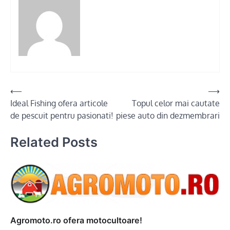
Post
⟵
⟶
Ideal Fishing ofera articole
Topul celor mai cautate
navigation
de pescuit pentru pasionati!
piese auto din dezmembrari
Related Posts
Agromoto.ro ofera motocultoare!