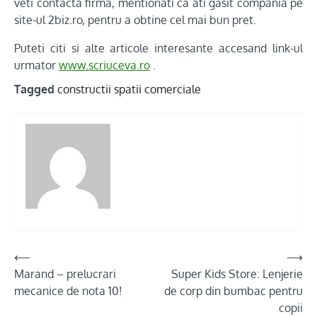
veti contacta firma, mentionati ca ati gasit compania pe
site-ul 2biz.ro, pentru a obtine cel mai bun pret.
Puteti citi si alte articole interesante accesand link-ul
urmator
www.scriuceva.ro
.
Tagged
constructii spatii comerciale
Post
⟵
⟶
Marand – prelucrari
Super Kids Store: Lenjerie
navigation
mecanice de nota 10!
de corp din bumbac pentru
copii