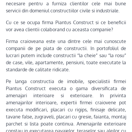
necesare pentru a furniza clientilor cele mai bune
servicii din domeniul constructiilor civile si industriale.
Cu ce se ocupa firma Piantus Construct si ce beneficii
vor avea clientii colaborand cu aceasta companie?
Firma craioveana este una dintre cele mai cunoscute
companii de pe piata de constructii. In portofoliul de
lucrari putem include constructii “la cheie” sau “la rosu”
de case, vile, apartamente, pensiuni, toate executate la
standarde de calitate ridicate.
Pe langa constructia de imobile, specialistii firmei
Piantus Construct executa o gama diversificata de
amenajari interioare si exterioare. In privinta
amenajarilor interioare, expertii firmei craiovene pot
executa modificari, placari cu rigips, finisaje delicate,
tavane false, zugraveli, placari cu gresie, faianta, montaj
parchet si lista poate continua. Amenajarile exterioare
constau in executarea pavajelor, teraselor sau aleilor cu