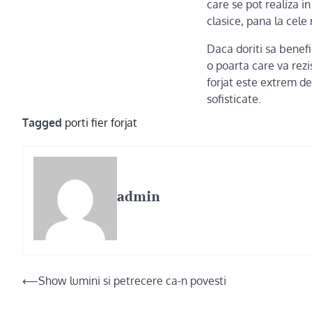
care se pot realiza i
clasice, pana la cele
Daca doriti sa benefi
o poarta care va rezi
forjat este extrem de
sofisticate.
Tagged
porti fier forjat
admin
Post
⟵
Show lumini si petrecere ca-n povesti
navigation