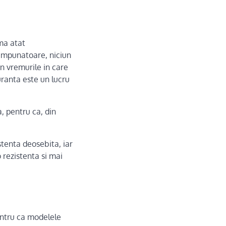
ima atat
impunatoare, niciun
in vremurile in care
uranta este un lucru
, pentru ca, din
stenta deosebita, iar
o rezistenta si mai
entru ca modelele