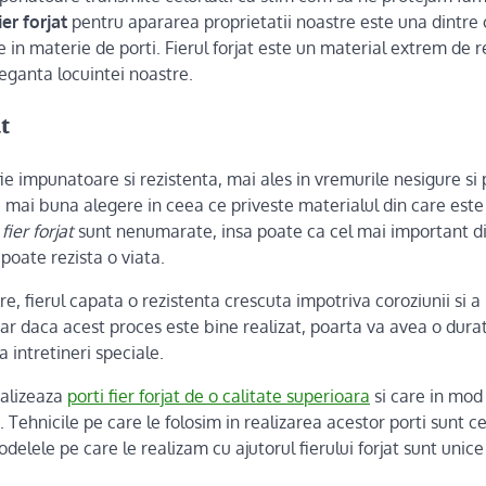
ier forjat
pentru apararea proprietatii noastre este una dintre 
 in materie de porti. Fierul forjat este un material extrem de re
eganta locuintei noastre.
t
ie impunatoare si rezistenta, mai ales in vremurile nesigure si 
a mai buna alegere in ceea ce priveste materialul din care este
 fier forjat
sunt nenumarate, insa poate ca cel mai important di
 poate rezista o viata.
re, fierul capata o rezistenta crescuta impotriva coroziunii si a
iar daca acest proces este bine realizat, poarta va avea o dur
a intretineri speciale.
alizeaza
porti fier forjat de o calitate superioara
si care in mod
. Tehnicile pe care le folosim in realizarea acestor porti sunt ce
lele pe care le realizam cu ajutorul fierului forjat sunt unice