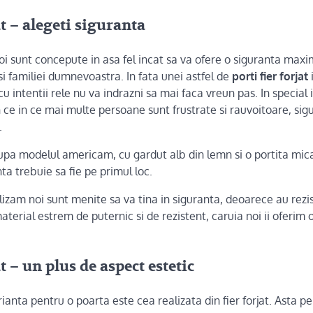
at – alegeti siguranta
noi sunt concepute in asa fel incat sa va ofere o siguranta max
i familiei dumnevoastra. In fata unei astfel de
porti fier forjat
u intentii rele nu va indrazni sa mai faca vreun pas. In special 
ce in ce mai multe persoane sunt frustrate si rauvoitoare, sig
.
a modelul americam, cu gardut alb din lemn si o portita mica
ta trebuie sa fie pe primul loc.
alizam noi sunt menite sa va tina in siguranta, deoarece au rezi
material estrem de puternic si de rezistent, caruia noi ii oferim 
at – un plus de aspect estetic
anta pentru o poarta este cea realizata din fier forjat. Asta p