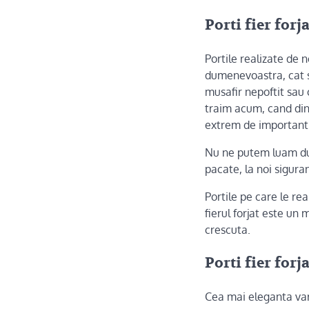
Porti fier forj
Portile realizate de 
dumenevoastra, cat s
musafir nepoftit sau c
traim acum, cand din 
extrem de important
Nu ne putem luam dup
pacate, la noi siguran
Portile pe care le re
fierul forjat este un 
crescuta.
Porti fier forj
Cea mai eleganta vari