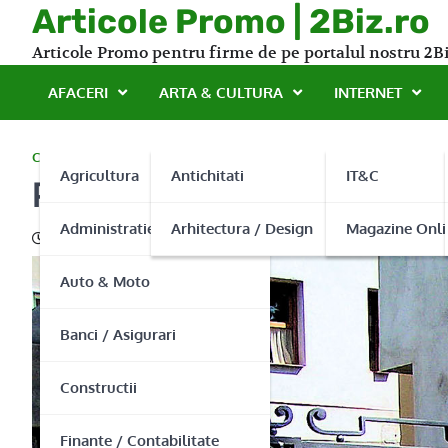
Skip
Articole Promo | 2Biz.ro
to
Articole Promo pentru firme de pe portalul nostru 2Bi
content
AFACERI
ARTA & CULTURA
INTERNET
CONSTRUCTII
Agricultura
Antichitati
IT&C
Porti fier forjat – durata 
Administratie Publica
Arhitectura / Design
Magazine Onli
04/05/2015
Auto & Moto
Banci / Asigurari
Constructii
Finante / Contabilitate