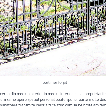
cerea din mediul exterior in mediul interior, cel al proprietatii
egem sa ne apere spatiul personal poate spune foarte multe de
unatoare transmite celorlalti ca stim cum sa ne protejam famil