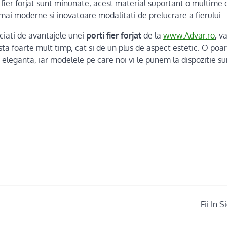
n fier forjat sunt minunate, acest material suportant o multime
 mai moderne si inovatoare modalitati de prelucrare a fierului.
ciati de avantajele unei
porti fier forjat
de la
www.Advar.ro
,
va
sta foarte mult timp, cat si de un plus de aspect estetic. O poart
 eleganta, iar modelele pe care noi vi le punem la dispozitie su
Fii In 