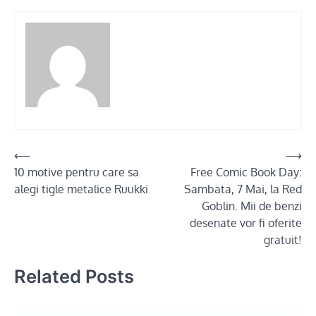
Post
⟵
⟶
10 motive pentru care sa
Free Comic Book Day:
navigation
alegi tigle metalice Ruukki
Sambata, 7 Mai, la Red
Goblin. Mii de benzi
desenate vor fi oferite
gratuit!
Related Posts