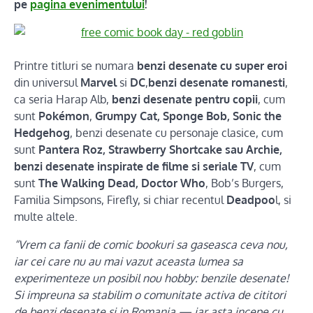
pe
pagina evenimentului
!
Printre titluri se numara
benzi desenate cu super eroi
din universul
Marvel
si
DC
,
benzi desenate romanesti
,
ca seria Harap Alb,
benzi desenate pentru copii
, cum
sunt
Pokémon
,
Grumpy Cat, Sponge Bob, Sonic the
Hedgehog
, benzi desenate cu personaje clasice, cum
sunt
Pantera Roz, Strawberry Shortcake sau Archie,
benzi desenate inspirate de filme si seriale TV
, cum
sunt
The Walking Dead, Doctor Who
, Bob’s Burgers,
Familia Simpsons, Firefly, si chiar recentul
Deadpoo
l, si
multe altele.
“Vrem ca fanii de comic bookuri sa gaseasca ceva nou,
iar cei care nu au mai vazut aceasta lumea sa
experimenteze un posibil nou hobby: benzile desenate!
Si impreuna sa stabilim o comunitate activa de cititori
de benzi desenate si in Romania — iar asta incepe cu