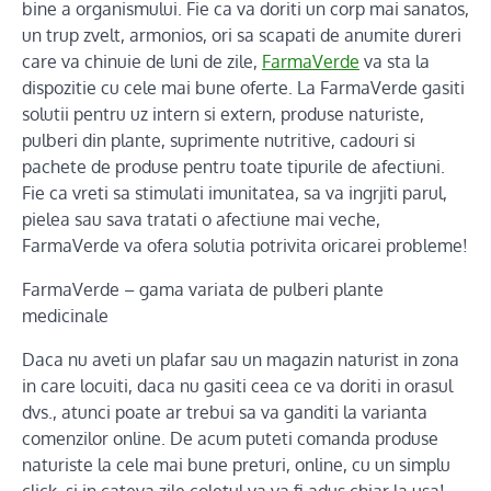
bine a organismului. Fie ca va doriti un corp mai sanatos,
un trup zvelt, armonios, ori sa scapati de anumite dureri
care va chinuie de luni de zile,
FarmaVerde
va sta la
dispozitie cu cele mai bune oferte. La FarmaVerde gasiti
solutii pentru uz intern si extern, produse naturiste,
pulberi din plante, suprimente nutritive, cadouri si
pachete de produse pentru toate tipurile de afectiuni.
Fie ca vreti sa stimulati imunitatea, sa va ingrjiti parul,
pielea sau sava tratati o afectiune mai veche,
FarmaVerde va ofera solutia potrivita oricarei probleme!
FarmaVerde – gama variata de pulberi plante
medicinale
Daca nu aveti un plafar sau un magazin naturist in zona
in care locuiti, daca nu gasiti ceea ce va doriti in orasul
dvs., atunci poate ar trebui sa va ganditi la varianta
comenzilor online. De acum puteti comanda produse
naturiste la cele mai bune preturi, online, cu un simplu