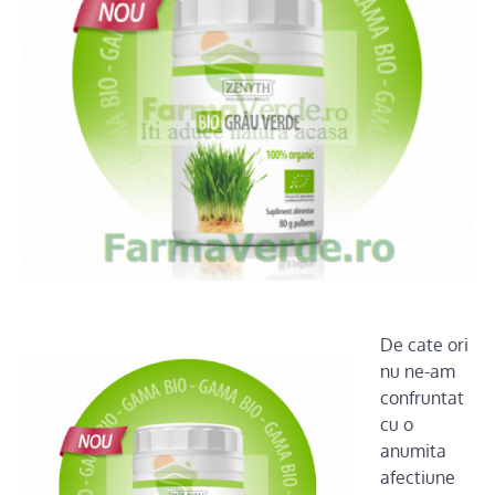
De cate ori
nu ne-am
confruntat
cu o
anumita
afectiune