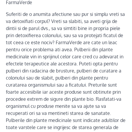
FarmaVerde
Suferiti de o anumita afectiune sau pur si simplu vreti sa
va detoxifiati corpul? Vreti sa slabiti, sa aveti grija de
dintii si de parul dvs., sa va simtiti bine in propria piele
prin detoxifierea colonului, sau sa va protejati ficatul de
tot ceea ce este nociv? FarmaVerde are cate un leac
pentru orice problema ati avea. Pulberii din plante
medicinale vin in sprijinul celor care cred cu adevarat in
efectele terapeutice ale acestora. Puteti opta pentru
pulberi din radacina de brusture, pulberi de curatare a
colonului sau de slabit, pulberi din plante pentru
curatarea organismului sau a ficatului. Preturile sunt
foarte accesibile iar aceste produse sunt obtinute prin
procedee extrem de sigure din plante bio. Rasfatati-va
organismul cu produse menite sa va ajute sa va
recuperati ori sa va mentineti starea de sanatate.
Pulberile din plante medicinale sunt indicate adultilor de
toate varstele care se ingrijesc de starea generala de