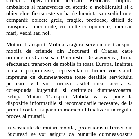
stricta a operatiunilor necesare. Relocarea implica
ambalarea si manevrarea cu atentie a mobilierului si a
obiectelor, fie ca este vorba de locuinta sau sediul unei
companii: obiecte grele, fragile, pretioase, dificil de
transportat, incomode, cu multe componente, mici sau
mari, vechi sau noi.
Mutari Transport Mobila asigura servicii de transport
mobila de oriunde din Bucuresti si Oradea catre
oriunde in Oradea sau Bucuresti. De asemenea, firma
efectueaza transport de mobila in toata Europa. Inaintea
mutarii propriu-zise, reprezentantii firmei vor stabili
impreuna cu dumneavaostra toate detaliile serviciului
pe care vi-l vor furniza, astfel incat acesta sa
corespunda bugetului si cerintelor dumneavoastra.
Echipa Mutari Transport Mobila va va pune la
dispozitie informatiile si recomandarile necesare, de la
primul contact si pana in momentul finalizarii intregului
proces al mutarii.
In serviciile de mutari mobila, profesionistii firmei din
Bucuresti se vor asigura ca bunurile dumneavoastra