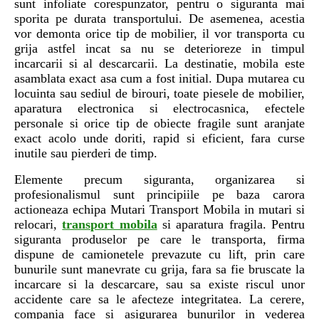
sunt infoliate corespunzator, pentru o siguranta mai
sporita pe durata transportului. De asemenea, acestia
vor demonta orice tip de mobilier, il vor transporta cu
grija astfel incat sa nu se deterioreze in timpul
incarcarii si al descarcarii. La destinatie, mobila este
asamblata exact asa cum a fost initial. Dupa mutarea cu
locuinta sau sediul de birouri, toate piesele de mobilier,
aparatura electronica si electrocasnica, efectele
personale si orice tip de obiecte fragile sunt aranjate
exact acolo unde doriti, rapid si eficient, fara curse
inutile sau pierderi de timp.
Elemente precum siguranta, organizarea si
profesionalismul sunt principiile pe baza carora
actioneaza echipa Mutari Transport Mobila in mutari si
relocari,
transport mobila
si aparatura fragila. Pentru
siguranta produselor pe care le transporta, firma
dispune de camionetele prevazute cu lift, prin care
bunurile sunt manevrate cu grija, fara sa fie bruscate la
incarcare si la descarcare, sau sa existe riscul unor
accidente care sa le afecteze integritatea. La cerere,
compania face si asigurarea bunurilor in vederea