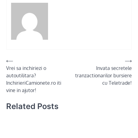
Post
⟵
⟶
Vrei sa inchiriezi o
Invata secretele
navigation
autoutilitara?
tranzactionarilor bursiere
InchirieriCamionete.ro iti
cu Teletrade!
vine in ajutor!
Related Posts