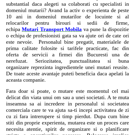
substantial daca alegeti sa colaborati cu specialisti in
domeniul mutarii? Avand la activ o experienta de peste
10 ani in domeniul mutarilor de locuinte si al
relocarilor pentru birouri si sedii de firme,
echipa
Mutari Transport Mobila
va pune la dispozitie
o echipa de profesionisti gata sa va ajute ori de cate ori
este nevoie. Personalul bine pregatit, materialele de
prima calitate folosite si tarifele practicate, fac din
oferta de servicii a firmei din Bucuresti una de
nerefuzat. Seriozitatea, punctualitatea si buna
organizare reprezinta ingredientele unei mutari reusite.
De toate aceste avantaje puteti beneficia daca apelati la
aceasta companie.
Fara doar si poate, o mutare este momentul cel mai
delicat din viata unui om sau a unei societati. A te muta
inseamna sa ai incredere in personalul si societatea
comerciala care te va ajuta sa-ti incepi activitatea de zi
cu zi fara intrerupere si timp pierdut. Dupa cum bine
stiti din proprie experienta, mutarea este un proces care
necesita atentie, spirit de organizare si o planificare