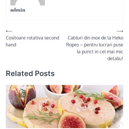
admin
Post
⟵
⟶
Cositoare rotativa second
Cabluri din inox de la Heko
navigation
hand
Ropes – pentru lucrari puse
la punct in cel mai mic
detaliu!
Related Posts