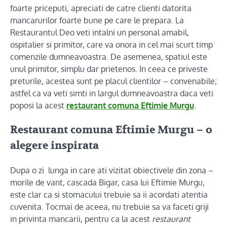
foarte priceputi, apreciati de catre clienti datorita
mancarurilor foarte bune pe care le prepara. La
Restaurantul Deo veti intalni un personal amabil,
ospitalier si primitor, care va onora in cel mai scurt timp
comenzile dumneavoastra. De asemenea, spatiul este
unul primitor, simplu dar prietenos. In ceea ce priveste
preturile, acestea sunt pe placul clientilor – convenabile;
astfel ca va veti simti in largul dumneavoastra daca veti
poposi la acest
restaurant comuna Eftimie Murgu
.
Restaurant comuna Eftimie Murgu – o
alegere inspirata
Dupa o zi lunga in care ati vizitat obiectivele din zona –
morile de vant, cascada Bigar, casa lui Eftimie Murgu,
este clar ca si stomacului trebuie sa ii acordati atentia
cuvenita. Tocmai de aceea, nu trebuie sa va faceti griji
in privinta mancarii, pentru ca la acest
restaurant