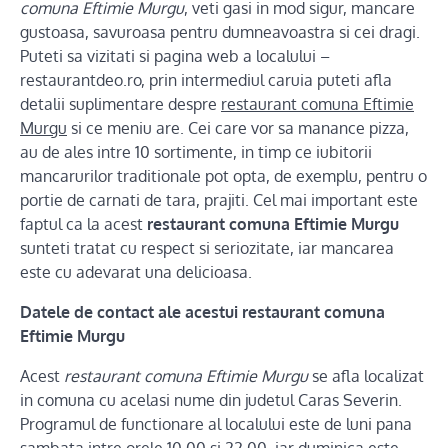
comuna Eftimie Murgu
, veti gasi in mod sigur, mancare
gustoasa, savuroasa pentru dumneavoastra si cei dragi.
Puteti sa vizitati si pagina web a localului –
restaurantdeo.ro, prin intermediul caruia puteti afla
detalii suplimentare despre
restaurant comuna Eftimie
Murgu
si ce meniu are. Cei care vor sa manance pizza,
au de ales intre 10 sortimente, in timp ce iubitorii
mancarurilor traditionale pot opta, de exemplu, pentru o
portie de carnati de tara, prajiti. Cel mai important este
faptul ca la acest
restaurant comuna Eftimie Murgu
sunteti tratat cu respect si seriozitate, iar mancarea
este cu adevarat una delicioasa.
Datele de contact ale acestui restaurant comuna
Eftimie Murgu
Acest
restaurant comuna Eftimie Murgu
se afla localizat
in comuna cu acelasi nume din judetul Caras Severin.
Programul de functionare al localului este de luni pana
sambata intre orele 10.00 si 22.00, iar duminica este