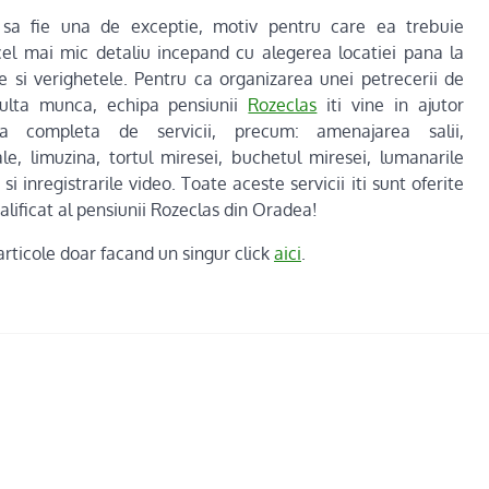
e sa fie una de exceptie, motiv pentru care ea trebuie
cel mai mic detaliu incepand cu alegerea locatiei pana la
e si verighetele. Pentru ca organizarea unei petrecerii de
ulta munca, echipa pensiunii
Rozeclas
iti vine in ajutor
a completa de servicii, precum: amenajarea salii,
e, limuzina, tortul miresei, buchetul miresei, lumanarile
si inregistrarile video. Toate aceste servicii iti sunt oferite
alificat al pensiunii Rozeclas din Oradea!
e articole doar facand un singur click
aici
.