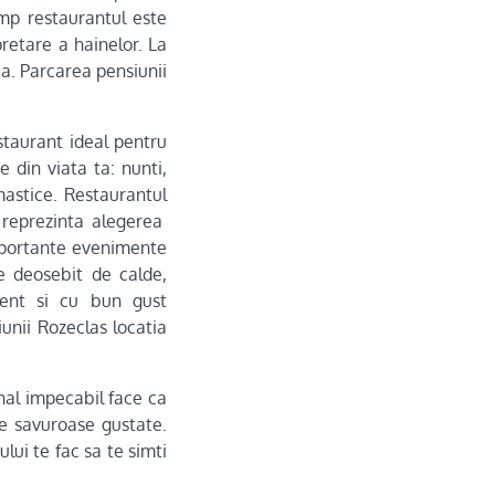
imp restaurantul este
pretare a hainelor. La
ea. Parcarea pensiunii
taurant ideal pentru
 din viata ta: nunti,
mastice. Restaurantul
 reprezinta alegerea
mportante evenimente
e deosebit de calde,
tent si cu bun gust
iunii Rozeclas locatia
onal impecabil face ca
e savuroase gustate.
lui te fac sa te simti