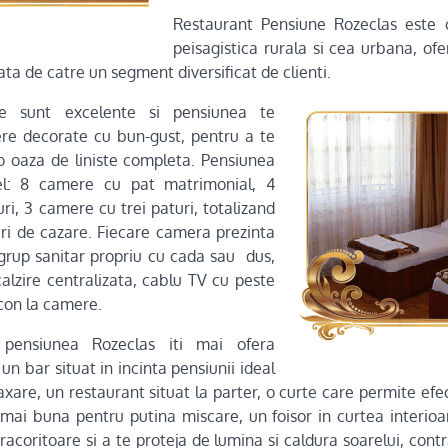
Restaurant Pensiune Rozeclas este 
peisagistica rurala si cea urbana, of
itata de catre un segment diversificat de clienti.
re sunt excelente si pensiunea te
re decorate cu bun-gust, pentru a te
r-o oaza de liniste completa. Pensiunea
fel: 8 camere cu pat matrimonial, 4
i, 3 camere cu trei paturi, totalizand
ri de cazare. Fiecare camera prezinta
grup sanitar propriu cu cada sau dus,
calzire centralizata, cablu TV cu peste
con la camere.
pensiunea Rozeclas iti mai ofera
 un bar situat in incinta pensiunii ideal
axare, un restaurant situat la parter, o curte care permite ef
mai buna pentru putina miscare, un foisor in curtea interioa
racoritoare si a te proteja de lumina si caldura soarelui, cont