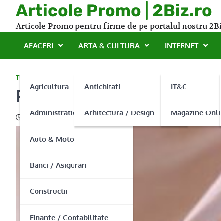
Skip
Articole Promo | 2Biz.ro
to
Articole Promo pentru firme de pe portalul nostru 2Bi
content
AFACERI
ARTA & CULTURA
INTERNET
TURISM
Agricultura
Antichitati
IT&C
Restaurant Pensiune Rozec
Administratie Publica
Arhitectura / Design
Magazine Onli
13/05/2013
Auto & Moto
Banci / Asigurari
Constructii
Finante / Contabilitate