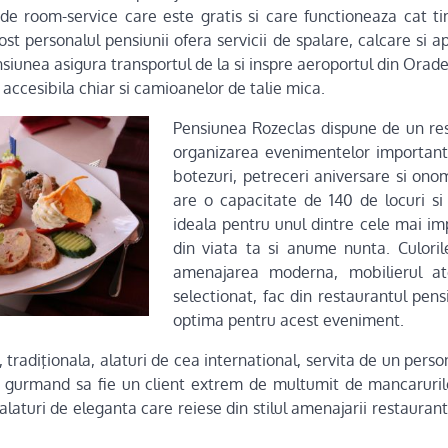
ul de room-service care este gratis si care functioneaza cat t
ost personalul pensiunii ofera servicii de spalare, calcare si a
nsiunea asigura transportul de la si inspre aeroportul din Orad
 accesibila chiar si camioanelor de talie mica.
Pensiunea Rozeclas dispune de un res
organizarea evenimentelor importante
botezuri, petreceri aniversare si ono
are o capacitate de 140 de locuri si
ideala pentru unul dintre cele mai i
din viata ta si anume nunta. Culoril
amenajarea moderna, mobilierul a
selectionat, fac din restaurantul pens
optima pentru acest eveniment.
tradiţionala, alaturi de cea international, servita de un pers
os gurmand sa fie un client extrem de multumit de mancaruril
alaturi de eleganta care reiese din stilul amenajarii restaurantu