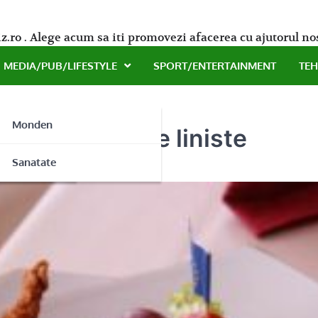
z.ro . Alege acum sa iti promovezi afacerea cu ajutorul no
MEDIA/PUB/LIFESTYLE
SPORT/ENTERTAINMENT
TE
Monden
las – oaza de liniste
ne
Sanatate