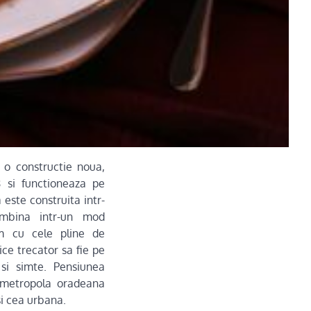
 o constructie noua,
8 si functioneaza pe
este construita intr-
 imbina intr-un mod
m cu cele pline de
ice trecator sa fie pe
si simte. Pensiunea
n metropola oradeana
si cea urbana.