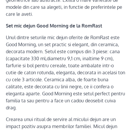
geometrice sau abstracte. Exista o mare varietate de
modele din care sa alegeti, in functie de preferintele pe
care le aveti.
Set mic dejun Good Morning de la RomRast
Unul dintre seturile mic dejun oferite de RomRast este
Good Morning, un
set practic si elegant, din ceramica,
decorata modern. Setul este compus din 3 piese: cana
(capacitate 330 ml,diametru 9,1 cm, inaltime 9 cm),
farfurie si bol pentru cereale, toate ambalate intr-o
cutie de caton rotunda, eleganta, decorata in acelasi ton
cu cele 3 articole. Ceramica alba, de foarte buna
calitate, este decorata cu linii negre, ce ii confera o
eleganta aparte. Good Morning
este setul perfect pentru
familia ta sau pentru a face un cadou deosebit cuiva
drag.
Crearea unui ritual de servire al micului dejun are un
impact pozitiv asupra membrilor familiei. Micul dejun