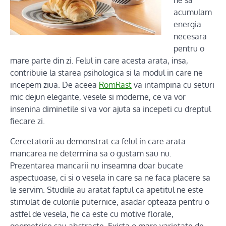
ne sa
acumulam
energia
necesara
pentru o
mare parte din zi. Felul in care acesta arata, insa,
contribuie la starea psihologica si la modul in care ne
incepem ziua. De aceea
RomRast
va intampina cu seturi
mic dejun elegante, vesele si moderne, ce va vor
insenina diminetile si va vor ajuta sa incepeti cu dreptul
fiecare zi.
Cercetatorii au demonstrat ca felul in care arata
mancarea ne determina sa o gustam sau nu.
Prezentarea mancarii nu inseamna doar bucate
aspectuoase, ci si o vesela in care sa ne faca placere sa
le servim. Studiile au aratat faptul ca apetitul ne este
stimulat de culorile puternice, asadar opteaza pentru o
astfel de vesela, fie ca este cu motive florale,