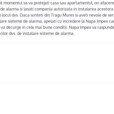
it momentul sa va protejati casa sau apartamentul, ori afacere
 de alarma si lasati compania autorizata in instalarea acestora
n locul dvs. Daca sunteti din Tragu Mures si aveti nevoie de serv
lare sisteme de alarma, apelati cu incredere la Napa Impex car
rea va decurge in cele mai bune conditii. Napa Impex va raspun
arilor dvs. de instalare sisteme de alarma.