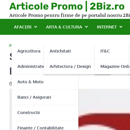
Skip
Articole Promo | 2Biz.ro
to
Articole Promo pentru firme de pe portalul nostru 2Bi
content
AFACERI
ARTA & CULTURA
INTERNET
PROMO
Agricultura
Antichitati
IT&C
Servicii ireprosabile de 
Administratie Publica
Arhitectura / Design
Magazine Onli
Impex
Auto & Moto
22/10/2015
Banci / Asigurari
Constructii
Finante / Contabilitate