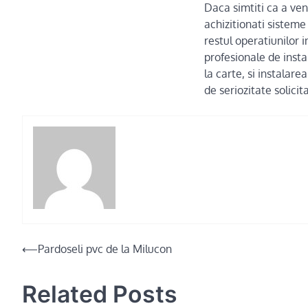
Daca simtiti ca a ven
achizitionati sisteme
restul operatiunilor i
profesionale de insta
la carte, si instala
de seriozitate solicit
Post
⟵
Pardoseli pvc de la Milucon
navigation
Related Posts