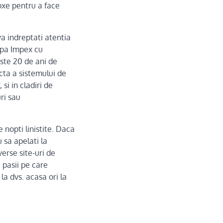
oxe pentru a face
va indreptati atentia
apa Impex cu
este 20 de ani de
ecta a sistemului de
si in cladiri de
uri sau
 nopti linistite. Daca
u sa apelati la
verse site-uri de
 pasii pe care
la dvs. acasa ori la