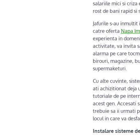
salariile mici si cri
rost de bani rapid si 
Jafurile s-au inmultit
catre oferta
Napa Im
experienta in domeniu
activitate, va invita 
alarma pe care tocmai
birouri, magazine, but
supermaketuri.
Cu alte cuvinte, sist
ati achizitionat deja 
tutoriale de pe intern
acest gen. Accesati s
trebuie sa ii urmati 
locul in care va desf
Instalare sisteme de