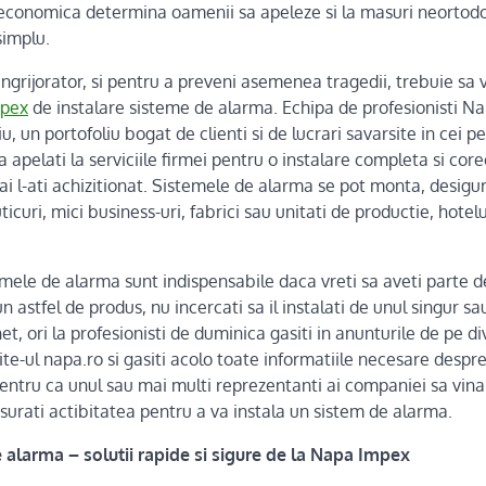
za economica determina oamenii sa apeleze si la masuri neortod
simplu.
 ingrijorator, si pentru a preveni asemenea tragedii, trebuie sa 
pex
de instalare sisteme de alarma. Echipa de profesionisti N
, un portofoliu bogat de clienti si de lucrari savarsite in cei p
sa apelati la serviciile firmei pentru o instalare completa si cor
 l-ati achizitionat. Sistemele de alarma se pot monta, desigur, 
icuri, mici business-uri, fabrici sau unitati de productie, hotel
emele de alarma sunt indispensabile daca vreti sa aveti parte de
un astfel de produs, nu incercati sa il instalati de unul singur sa
et, ori la profesionisti de duminica gasiti in anunturile de pe di
ite-ul napa.ro si gasiti acolo toate informatiile necesare despre
pentru ca unul sau mai multi reprezentanti ai companiei sa vina 
asurati actibitatea pentru a va instala un sistem de alarma.
 alarma – solutii rapide si sigure de la Napa Impex