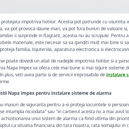
 protejata impotriva hotilor. Acestia pot patrunde cu usurinta in
, va pot provoca daune mari, va pot fura bunuri de valoare si,
iliei ii surprinde in flagrant, acestia nu au scrupule. Pentru a
ubele materiale, este necesar sa va ganditi mult mai bine si sa 
roteja familia, bijuteriile, aparatura electronica si electrocasn
se poate dovedi un aliat de nadejde impotriva hotilor si a pars
ia Napa Impex va ofera cele mai bune si mai sigure sisteme d
 In plus, veti avea parte si de servicii ireprosabile de
instalare 
firme.
nistii Napa Impex pentru instalare sisteme de alarma
au masuri de siguranta pentru a-si proteja locuintele si persoan
 se intampla niciodata” sau “in cartierul acesta nu a mai avut l
 achizitionarea unui sistem de alarma ca fiind ultima din priorita
faptul ca situatia financiara din tara noastra, rata somajului in 