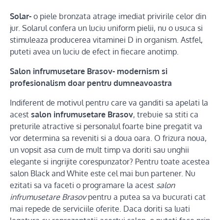
Solar-
o piele bronzata atrage imediat privirile celor din
jur. Solarul confera un luciu uniform pielii, nu o usuca si
stimuleaza producerea vitaminei D in organism. Astfel,
puteti avea un luciu de efect in fiecare anotimp.
Salon infrumusetare Brasov- modernism si
profesionalism doar pentru dumneavoastra
Indiferent de motivul pentru care va ganditi sa apelati la
acest
salon infrumusetare Brasov
, trebuie sa stiti ca
preturile atractive si personalul foarte bine pregatit va
vor determina sa reveniti si a doua oara. O frizura noua,
un vopsit asa cum de mult timp va doriti sau unghii
elegante si ingrijite corespunzator? Pentru toate acestea
salon Black and White este cel mai bun partener. Nu
ezitati sa va faceti o programare la acest
salon
infrumusetare Brasov
pentru a putea sa va bucurati cat
mai repede de serviciile oferite. Daca doriti sa luati