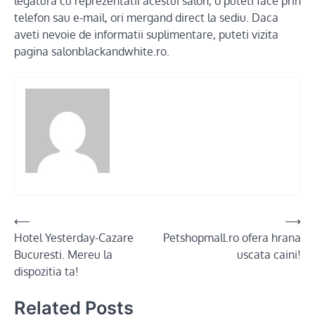
legatura cu reprezentatii acestui salon, o puteti face prin
telefon sau e-mail, ori mergand direct la sediu. Daca
aveti nevoie de informatii suplimentare, puteti vizita
pagina salonblackandwhite.ro.
Post
⟵
⟶
Hotel Yesterday-Cazare
Petshopmall.ro ofera hrana
navigation
Bucuresti. Mereu la
uscata caini!
dispozitia ta!
Related Posts