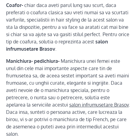
Coafor-
chiar daca aveti parul lung sau scurt, daca
preferati o coafura clasica sau vreti numai sa va scurtati
varfurile, specialistii in hair styling de la acest salon va
sta la dispozitie, pentru a va face sa aratati cat mai bine
si chiar sa va ajute sa va gasiti stilul perfect. Pentru orice
tip de coafura, solutia o reprezinta acest
salon
infrumusetare Brasov
.
Manichiura- pedichiura-
Manichiura unei femei este
unul din cele mai importante aspecte care tin de
frumusetea sa, de aceea sestet important sa aveti maini
frumoase, cu unghii curate, elegante si ingrijite. Daca
aveti nevoie de o manichiura speciala, pentru o
petrecere, o nunta sau o petrecere, solutia este
apelarea la serviciile acestui
salon infrumusetare Brasov
.
Daca insa, sunteti o persoana active, care lucreaza la
birou, vi s-ar potrivi o manichiura de tip French, pe care
de asemenea o puteti avea prin intermediul acestui
salon.