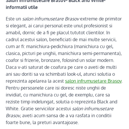
Salon infrumusetare Brasov- Black and White-
informatii utile
Este un
salon infrumusetare Brasov
extreme de primitor
si elegant, ai carui personal este unul profesionist si
amabil, dornic de a fi pe placul tututot clientilor. In
cadrul acestui salon, beneficiati de mai multe servicii,
cum ar fi: manichiura-pedichiura (manichiura cu gel,
clasica, picturi pe unghii, manichiura semi-permanenta),
coafor si frizerie, bronzare, folosind un solar modern.
Daca v-ati saturat de coafura pe care o aveti de multi
ani sau doriti sa va schimbati look-ul, atunci solutia o
reprezinta apelarea la acest
salon infrumusetare Brasov
.
Pentru persoanele care isi doresc niste unghii de
invidiat, cu manichiura cu gel, de exemplu, care sa
reziste timp indelungat, solutia o reprezinta Black and
White. Gratie serviciilor acestui
salon infrumusetare
Brasov
, aveti acum sansa de a va rasfata in conditii
foarte bune, la preturi avantajoase.