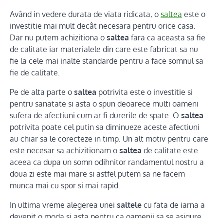
Având in vedere durata de viata ridicata, o
saltea
este o
investitie mai mult decât necesara pentru orice casa.
Dar nu putem achizitiona o
saltea
fara ca aceasta sa fie
de calitate iar materialele din care este fabricat sa nu
fie la cele mai inalte standarde pentru a face somnul sa
fie de calitate.
Pe de alta parte o
saltea
potrivita este o investitie si
pentru sanatate si asta o spun deoarece multi oameni
sufera de afectiuni cum ar fi durerile de spate. O
saltea
potrivita poate cel putin sa diminueze aceste afectiuni
au chiar sa le corecteze in timp. Un alt motiv pentru care
este necesar sa achizitionam o
saltea
de calitate este
aceea ca dupa un somn odihnitor randamentul nostru a
doua zi este mai mare si astfel putem sa ne facem
munca mai cu spor si mai rapid.
In ultima vreme alegerea unei
saltele
cu fata de iarna a
devenit o moda si asta pentru ca oamenii sa se asigure