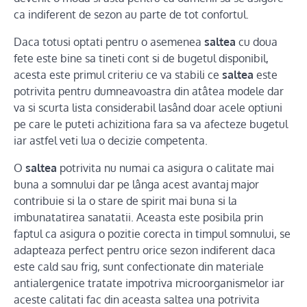
ca indiferent de sezon au parte de tot confortul.
Daca totusi optati pentru o asemenea
saltea
cu doua
fete este bine sa tineti cont si de bugetul disponibil,
acesta este primul criteriu ce va stabili ce
saltea
este
potrivita pentru dumneavoastra din atâtea modele dar
va si scurta lista considerabil lasând doar acele optiuni
pe care le puteti achizitiona fara sa va afecteze bugetul
iar astfel veti lua o decizie competenta.
O
saltea
potrivita nu numai ca asigura o calitate mai
buna a somnului dar pe lânga acest avantaj major
contribuie si la o stare de spirit mai buna si la
imbunatatirea sanatatii. Aceasta este posibila prin
faptul ca asigura o pozitie corecta in timpul somnului, se
adapteaza perfect pentru orice sezon indiferent daca
este cald sau frig, sunt confectionate din materiale
antialergenice tratate impotriva microorganismelor iar
aceste calitati fac din aceasta saltea una potrivita