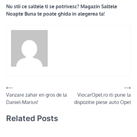
Nu stii ce saltele ti se potrivesc? Magazin Saltele
Noapte Buna te poate ghida in alegerea ta!
Post
⟵
⟶
Vanzare zahar en gros de la
ViocarOpel.ro iti pune la
navigation
Daniel-Marius!
dispozitie piese auto Opel
Related Posts