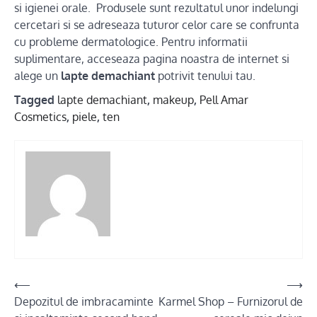
si igienei orale. Produsele sunt rezultatul unor indelungi
cercetari si se adreseaza tuturor celor care se confrunta
cu probleme dermatologice. Pentru informatii
suplimentare, acceseaza pagina noastra de internet si
alege un
lapte demachiant
potrivit tenului tau.
Tagged
lapte demachiant
,
makeup
,
Pell Amar
Cosmetics
,
piele
,
ten
Post
⟵
⟶
Depozitul de imbracaminte
Karmel Shop – Furnizorul de
navigation