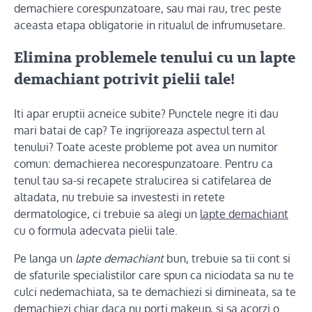
demachiere corespunzatoare, sau mai rau, trec peste
aceasta etapa obligatorie in ritualul de infrumusetare.
Elimina problemele tenului cu un lapte
demachiant potrivit pielii tale!
Iti apar eruptii acneice subite? Punctele negre iti dau
mari batai de cap? Te ingrijoreaza aspectul tern al
tenului? Toate aceste probleme pot avea un numitor
comun: demachierea necorespunzatoare. Pentru ca
tenul tau sa-si recapete stralucirea si catifelarea de
altadata, nu trebuie sa investesti in retete
dermatologice, ci trebuie sa alegi un
lapte demachiant
cu o formula adecvata pielii tale.
Pe langa un
lapte demachiant
bun, trebuie sa tii cont si
de sfaturile specialistilor care spun ca niciodata sa nu te
culci nedemachiata, sa te demachiezi si dimineata, sa te
demachiezi chiar daca nu porti makeup, si sa acorzi o