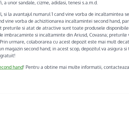
, a unor sandale, cizme, adidasi, tenesi s.a.m.d.
al, si la avantajul numarul 1 cand vine vorba de incaltamintea s
d vine vorba de achizitionarea incaltamintei second hand, parc
t preturile si atat de atractive sunt toate produsele disponibile.
de imbracaminte si incaltaminte din Ariusd, Covasna; preturile v
 Prin urmare, colaborarea cu acest depozit este mai mult decat
i un magazin second hand; in acest scop, depozitul va asigura si
gratuit!
second hand
! Pentru a obtine mai multe informatii, contacteaz
!