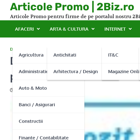
Skip
Articole Promo | 2Biz.ro
to
Articole Promo pentru firme de pe portalul nostru 2Bi
content
AFACERI
ARTA & CULTURA
INTERNET
DISTRIBUITORI
Agricultura
Antichitati
IT&C
Depozitul de imbracaminte
Administratie Publica
Arhitectura / Design
Magazine Onli
preturi mici!
Auto & Moto
08/05/2014
Banci / Asigurari
Constructii
Finante / Contabilitate