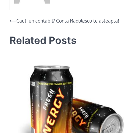
Post
⟵
Cauti un contabil? Conta Radulescu te asteapta!
navigation
Related Posts