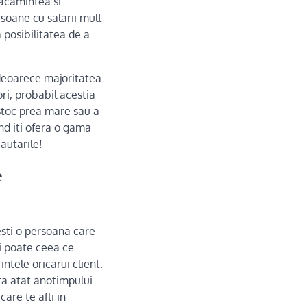
racamintea si
rsoane cu salarii mult
 posibilitatea de a
deoarece majoritatea
ori, probabil acestia
i stoc prea mare sau a
nd iti ofera o gama
autarile!
e
 esti o persoana care
si poate ceea ce
ntele oricarui client.
ta atat anotimpului
care te afli in