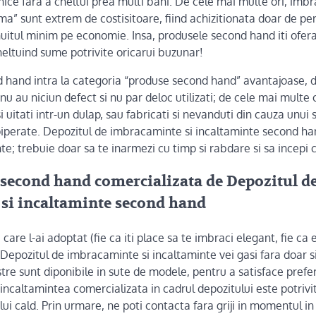
unice fara a cheltui prea multi bani. De cele mai multe ori, imb
ma” sunt extrem de costisitoare, fiind achizitionata doar de pe
uitul minim pe economie. Insa, produsele second hand iti ofera
heltuind sume potrivite oricarui buzunar!
 hand intra la categoria “produse second hand” avantajoase, 
 nu au niciun defect si nu par deloc utilizati; de cele mai multe 
si uitati intr-un dulap, sau fabricati si nevanduti din cauza unu
 piperate. Depozitul de imbracaminte si incaltaminte second ha
te; trebuie doar sa te inarmezi cu timp si rabdare si sa incepi c
second hand comercializata de Depozitul d
si incaltaminte second hand
e care l-ai adoptat (fie ca iti place sa te imbraci elegant, fie ca
 Depozitul de imbracaminte si incaltaminte vei gasi fara doar 
tre sunt diponibile in sute de modele, pentru a satisface preferi
incaltamintea comercializata in cadrul depozitului este potrivi
ui cald. Prin urmare, ne poti contacta fara griji in momentul in 