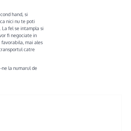
econd hand, si
a nici nu te poti
 La fel se intampla si
or fi negociate in
 favorabila, mai ales
 transportul catre
a-ne la numarul de