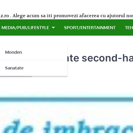
z.ro . Alege acum sa iti promovezi afacerea cu ajutorul no
MEDIA/PUB/LIFESTYLE
SPORT/ENTERTAINMENT
TE
Monden
 si incaltaminte second-han
ne
Sanatate