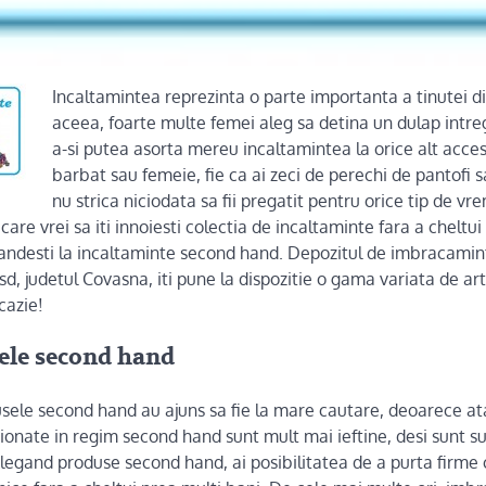
Incaltamintea reprezinta o parte importanta a tinutei din
aceea, foarte multe femei aleg sa detina un dulap intre
a-si putea asorta mereu incaltamintea la orice alt acceso
barbat sau femeie, fie ca ai zeci de perechi de pantofi s
nu strica niciodata sa fii pregatit pentru orice tip de vr
n care vrei sa iti innoiesti colectia de incaltaminte fara a cheltui
desti la incaltaminte second hand. Depozitul de imbracamint
d, judetul Covasna, iti pune la dispozitie o gama variata de arti
cazie!
ele second hand
usele second hand au ajuns sa fie la mare cautare, deoarece ata
ionate in regim second hand sunt mult mai ieftine, desi sunt s
 Alegand produse second hand, ai posibilitatea de a purta firme