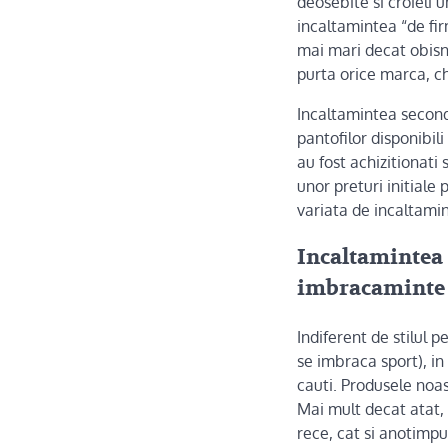
deosebite si croieli 
incaltamintea “de fir
mai mari decat obisn
purta orice marca, c
Incaltamintea second
pantofilor disponibili
au fost achizitionati 
unor preturi initiale
variata de incaltamin
Incaltamintea 
imbracaminte 
Indiferent de stilul p
se imbraca sport), in
cauti. Produsele noas
Mai mult decat atat, 
rece, cat si anotimpul