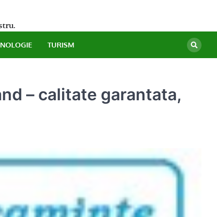
stru.
HNOLOGIE
TURISM
d – calitate garantata,