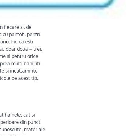
 fiecare zi, de
g cu pantofi, pentru
riu. Fie ca esti
au doar doua – trei,
eme si pentru orice
 prea multi bani, iti
e si incaltaminte
cole de acest tip,
t hainele, cat si
uperioare din punct
 cunoscute, materiale