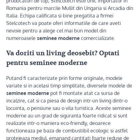
producatori de top; Stelcotech este unic importator in
Romania pentru marcile Mullit din Ungaria si Arcadia din
Italia. Echipa calificata si bine pregatita a firmei
Stelcotech va poate oferi informatiile de care aveti
nevoie pentru a alege cel mai bun model din
numeroasele
seminee moderne
comercializate.
Va doriti un living deosebit? Optati
pentru seminee moderne
Putand fi caracterizate prin forme originale, modele
variate si in acelasi timp simplitate, diversele modele de
seminee moderne
pot fi montate atat ca sursa de
incalzire, cat si ca piesa de design intr-un living dintr-o
locuinta, o pensiune sau o vila turistica. Aceste seminee
moderne au un grad de siguranta foarte ridicat si sunt
realizate intr-o maniera eco-friendly, deoarece
functioneaza pe baza de combustibil ecologic si astfel
protejeaza mediul, emanand cantitati foarte reduse de