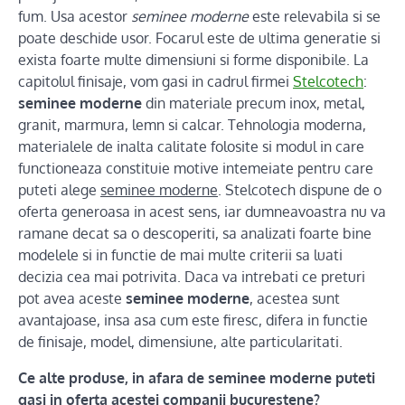
fum. Usa acestor
seminee moderne
este relevabila si se
poate deschide usor. Focarul este de ultima generatie si
exista foarte multe dimensiuni si forme disponibile. La
capitolul finisaje, vom gasi in cadrul firmei
Stelcotech
:
seminee moderne
din materiale precum inox, metal,
granit, marmura, lemn si calcar. Tehnologia moderna,
materialele de inalta calitate folosite si modul in care
functioneaza constituie motive intemeiate pentru care
puteti alege
seminee moderne
. Stelcotech dispune de o
oferta generoasa in acest sens, iar dumneavoastra nu va
ramane decat sa o descoperiti, sa analizati foarte bine
modelele si in functie de mai multe criterii sa luati
decizia cea mai potrivita. Daca va intrebati ce preturi
pot avea aceste
seminee moderne
, acestea sunt
avantajoase, insa asa cum este firesc, difera in functie
de finisaje, model, dimensiune, alte particularitati.
Ce alte produse, in afara de seminee moderne puteti
gasi in oferta acestei companii bucurestene?