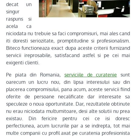
decat un
singur
raspuns si
acela ca
niciodata nu trebuie sa faci compromisuri, mai ales cand
iti doresti seriozitate, promptitudine si profesionalism.
Biteco functioneaza exact dupa aceste criterii furnizand
servicii ireprosabile, satisfacand astfel si pe cei mai
exigenti clienti.
Pe piata din Romania,
serviciile de curatenie
sunt
oarecum un lucru nou, din lipsa interesului sau din
placerea compromisului, pana acum, aceste servicii fiind
oferite de persoane necalificate dar interesate sa
speculeze o noua oportunitate. Dar, rezultatele obtinute
nu erau niciodata multumitoare, desi alte solutii nu prea
existau. Din fericire pentru cei ce isi doresc
perfectiunea, acum lucrurile par a se indrepta, tot mai
multe companii cu profil axat pe curatenia profesionista