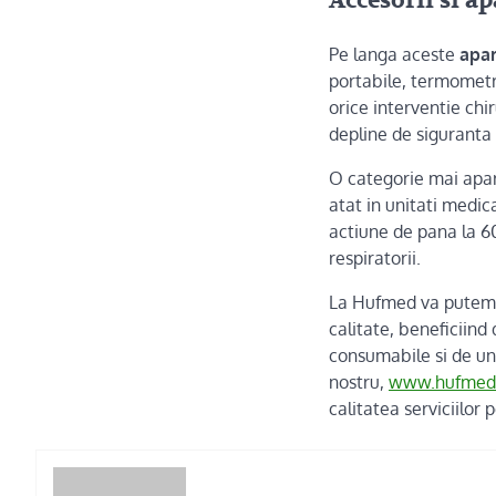
Accesorii si a
Pe langa aceste
apar
portabile, termometru
orice interventie chi
depline de siguranta 
O categorie mai apa
atat in unitati medic
actiune de pana la 
respiratorii.
La Hufmed va putem 
calitate, beneficiind
consumabile si de uni
nostru,
www.hufmed
calitatea serviciilor