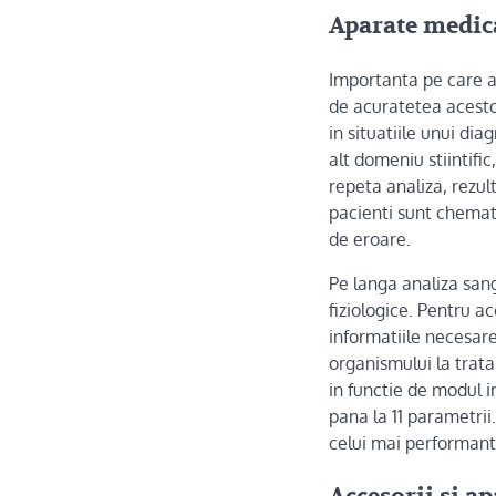
Aparate medic
Importanta pe care 
de acuratetea acestor
in situatiile unui di
alt domeniu stiintifi
repeta analiza, rezul
pacienti sunt chemati
de eroare.
Pe langa analiza sange
fiziologice. Pentru 
informatiile necesare
organismului la trata
in functie de modul in
pana la 11 parametrii
celui mai performant