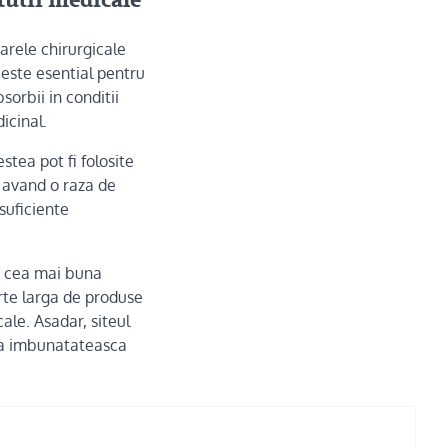
tutii medicale
oarele chirurgicale
 este esential pentru
orbii in conditii
icinal.
stea pot fi folosite
, avand o raza de
nsuficiente
 cea mai buna
arte larga de produse
ale. Asadar, siteul
 sa imbunatateasca