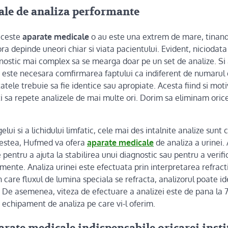
ale de analiza performante
aceste
aparate medicale
o au este una extrem de mare, tinand 
a depinde uneori chiar si viata pacientului. Evident, niciodat
agnostic mai complex sa se mearga doar pe un set de analize. Si ai
c, este necesara comfirmarea faptului ca indiferent de numarul d
tatele trebuie sa fie identice sau apropiate. Acesta fiind si mot
 sa repete analizele de mai multe ori. Dorim sa eliminam orice
lui si a lichidului limfatic, cele mai des intalnite analize sunt 
acestea, Hufmed va ofera
aparate medicale
de analiza a urinei.
 pentru a ajuta la stabilirea unui diagnostic sau pentru a verifi
mente. Analiza urinei este efectuata prin interpretarea refracti
 care fluxul de lumina speciala se refracta, analizorul poate ide
. De asemenea, viteza de efectuare a analizei este de pana la 
 echipament de analiza pe care vi-l oferim.