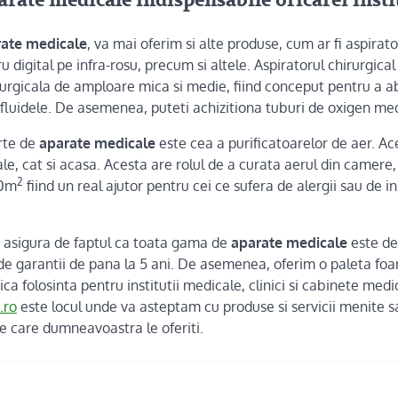
parate medicale indispensabile oricarei insti
ate medicale
, va mai oferim si alte produse, cum ar fi aspirat
 digital pe infra-rosu, precum si altele. Aspiratorul chirurgical
rurgicala de amploare mica si medie, fiind conceput pentru a abs
fluidele. De asemenea, puteti achizitiona tuburi de oxigen med
rte de
aparate medicale
este cea a purificatoarelor de aer. Ace
ale, cat si acasa. Acesta are rolul de a curata aerul din camere
2
60m
fiind un real ajutor pentru cei ce sufera de alergii sau de i
asigura de faptul ca toata gama de
aparate medicale
este de
 de garantii de pana la 5 ani. De asemenea, oferim o paleta fo
ca folosinta pentru institutii medicale, clinici si cabinete medic
.ro
este locul unde va asteptam cu produse si servicii menite
 pe care dumneavoastra le oferiti.