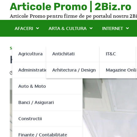
Skip
Articole Promo | 2Biz.ro
to
Articole Promo pentru firme de pe portalul nostru 2Bi
content
AFACERI
ARTA & CULTURA
INTERNET
SERVICII
Agricultura
Antichitati
IT&C
Hufmed va ofera aparate m
Administratie Publica
Arhitectura / Design
Magazine Onli
25/09/2015
Auto & Moto
Banci / Asigurari
Constructii
Finante / Contabilitate