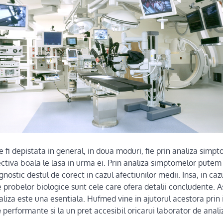
 fi depistata in general, in doua moduri, fie prin analiza simpto
ctiva boala le lasa in urma ei. Prin analiza simptomelor putem
gnostic destul de corect in cazul afectiunilor medii. Insa, in ca
e probelor biologice sunt cele care ofera detalii concludente. As
liza este una esentiala. Hufmed vine in ajutorul acestora prin 
e
performante si la un pret accesibil oricarui laborator de anali