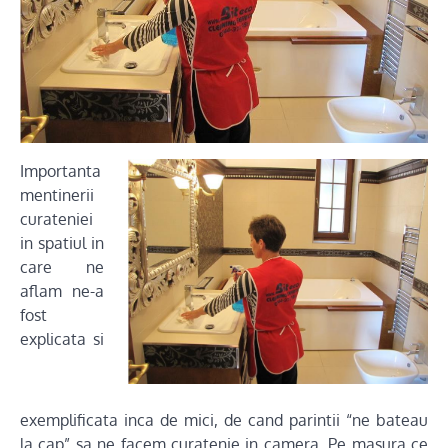
Importanta
mentinerii
curateniei
in spatiul in
care ne
aflam ne-a
fost
explicata si
exemplificata inca de mici, de cand parintii “ne bateau
la cap” sa ne facem curatenie in camera. Pe masura ce