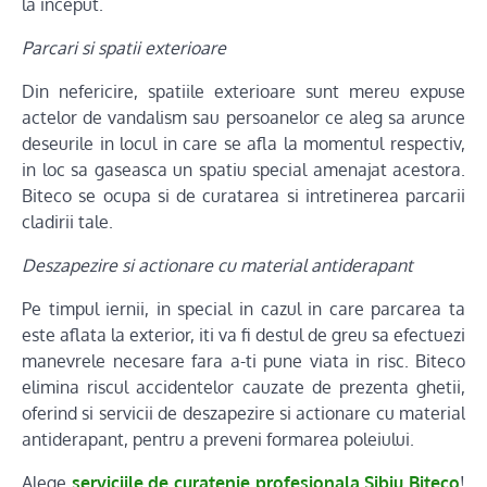
la inceput.
Parcari si spatii exterioare
Din nefericire, spatiile exterioare sunt mereu expuse
actelor de vandalism sau persoanelor ce aleg sa arunce
deseurile in locul in care se afla la momentul respectiv,
in loc sa gaseasca un spatiu special amenajat acestora.
Biteco se ocupa si de curatarea si intretinerea parcarii
cladirii tale.
Deszapezire si actionare cu material antiderapant
Pe timpul iernii, in special in cazul in care parcarea ta
este aflata la exterior, iti va fi destul de greu sa efectuezi
manevrele necesare fara a-ti pune viata in risc. Biteco
elimina riscul accidentelor cauzate de prezenta ghetii,
oferind si servicii de deszapezire si actionare cu material
antiderapant, pentru a preveni formarea poleiului.
Alege
serviciile de curatenie profesionala Sibiu Biteco
!