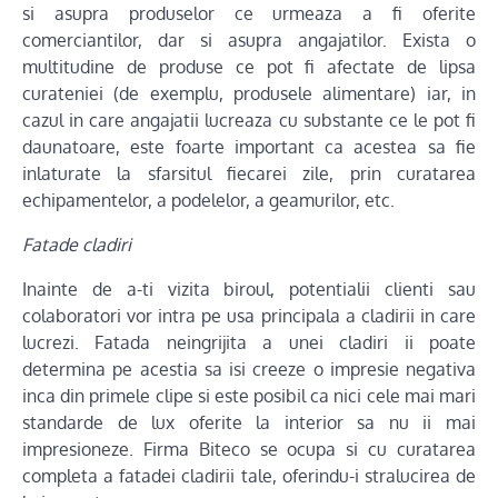
si asupra produselor ce urmeaza a fi oferite
comerciantilor, dar si asupra angajatilor. Exista o
multitudine de produse ce pot fi afectate de lipsa
curateniei (de exemplu, produsele alimentare) iar, in
cazul in care angajatii lucreaza cu substante ce le pot fi
daunatoare, este foarte important ca acestea sa fie
inlaturate la sfarsitul fiecarei zile, prin curatarea
echipamentelor, a podelelor, a geamurilor, etc.
Fatade cladiri
Inainte de a-ti vizita biroul, potentialii clienti sau
colaboratori vor intra pe usa principala a cladirii in care
lucrezi. Fatada neingrijita a unei cladiri ii poate
determina pe acestia sa isi creeze o impresie negativa
inca din primele clipe si este posibil ca nici cele mai mari
standarde de lux oferite la interior sa nu ii mai
impresioneze. Firma Biteco se ocupa si cu curatarea
completa a fatadei cladirii tale, oferindu-i stralucirea de