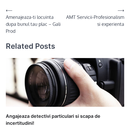
Post
⟵
⟶
Amenajeaza-ti locuinta
AMT Servicii-Profesionalism
navigation
dupa bunul tau plac – Gali
si experienta
Prod
Related Posts
Angajeaza detectivi particulari si scapa de
incertitudini!