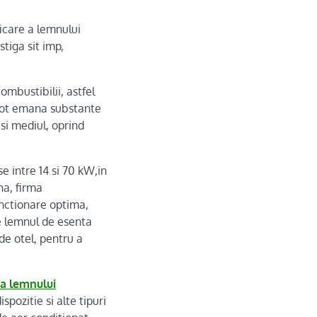
icare a lemnului
tiga sit imp,
ombustibilii, astfel
 pot emana substante
si mediul, oprind
e intre 14 si 70 kW,in
ha, firma
nctionare optima,
te lemnul de esenta
de otel, pentru a
 a lemnului
spozitie si alte tipuri