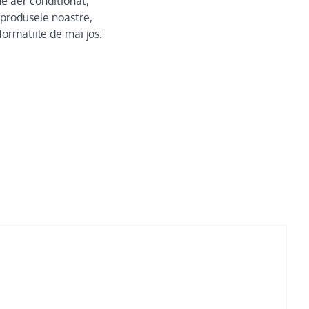
de aer conditionat,
e produsele noastre,
ormatiile de mai jos: