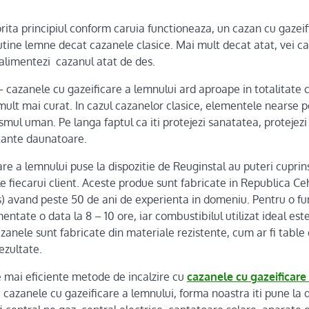
rita principiul conform caruia functioneaza, un cazan cu gazeif
ine lemne decat cazanele clasice. Mai mult decat atat, vei cas
 alimentezi cazanul atat de des.
 cazanele cu gazeificare a lemnului ard aproape in totalitate c
mult mai curat. In cazul cazanelor clasice, elementele nearse
mul uman. Pe langa faptul ca iti protejezi sanatatea, protejezi 
tante daunatoare.
re a lemnului puse la dispozitie de Reuginstal au puteri cuprins
le fiecarui client. Aceste produe sunt fabricate in Republica Ce
 avand peste 50 de ani de experienta in domeniu. Pentru o fu
entate o data la 8 – 10 ore, iar combustibilul utilizat ideal es
cazanele sunt fabricate din materiale rezistente, cum ar fi table 
ezultate.
e mai eficiente metode de incalzire cu
cazanele cu gazeificare
 cazanele cu gazeificare a lemnului, forma noastra iti pune la di