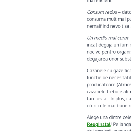
mai eficient.
Consum redus
– dato
consuma mult mai put
nemaifiind nevoit sa
Un mediu mai curat
–
incat degaja un fum 
nocive pentru organis
degajarea unor subs
Cazanele cu gazeifica
functie de necesitati
producatoare (Atmos)
cazanele trebuie alim
tare uscat. In plus, 
oferi cele mai bune r
Alege una dintre cel
Reuginstal
! Pe langa