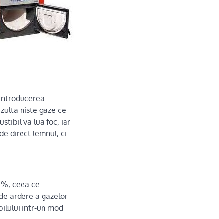
n introducerea
zulta niste gaze ce
ibil va lua foc, iar
de direct lemnul, ci
0%, ceea ce
de ardere a gazelor
ilului intr-un mod