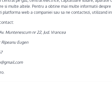
 fi central pe gaz, central electrice, captatoare solare, aparate 
are si multe altele. Pentru a obtine mai multe informatii despr
i platforma web a companiei sau sa ne contactezi, utilizand inf
contact:
r Av. Muntenescum nr 22, Jud. Vrancea
: Ripeanu Eugen
67
nu@gmail.com
ro.