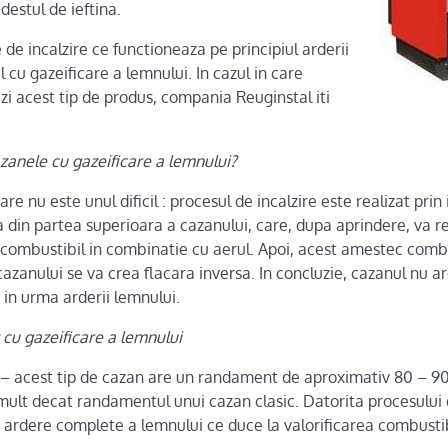
 destul de ieftina.
 de incalzire ce functioneaza pe principiul arderii
 cu gazeificare a lemnului. In cazul in care
ezi acest tip de produs, compania Reuginstal iti
anele cu gazeificare a lemnului?
are nu este unul dificil : procesul de incalzire este realizat pri
 din partea superioara a cazanului, care, dupa aprindere, va re
combustibil in combinatie cu aerul. Apoi, acest amestec combust
azanului se va crea flacara inversa. In concluzie, cazanul nu ar
 in urma arderii lemnului.
 cu gazeificare a lemnului
– acest tip de cazan are un randament de aproximativ 80 – 9
mult decat randamentul unui cazan clasic. Datorita procesului 
o ardere complete a lemnului ce duce la valorificarea combustib