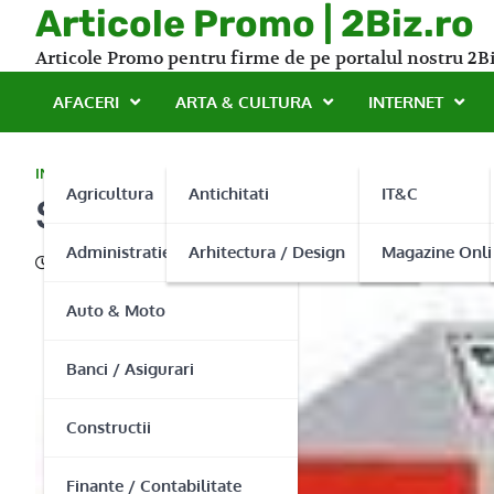
Skip
Articole Promo | 2Biz.ro
to
Articole Promo pentru firme de pe portalul nostru 2Bi
content
AFACERI
ARTA & CULTURA
INTERNET
INSTALATII
Agricultura
Antichitati
IT&C
Sisteme de incalzire opti
Administratie Publica
Arhitectura / Design
Magazine Onli
05/01/2014
Auto & Moto
Banci / Asigurari
Constructii
Finante / Contabilitate