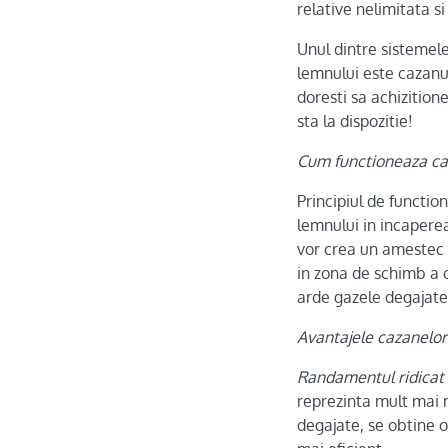
relative nelimitata si
Unul dintre sistemele
lemnului este cazanul
doresti sa achizition
sta la dispozitie!
Cum functioneaza caz
Principiul de function
lemnului in incaperea
vor crea un amestec 
in zona de schimb a c
arde gazele degajate
Avantajele cazanelor
Randamentul ridicat
reprezinta mult mai 
degajate, se obtine 