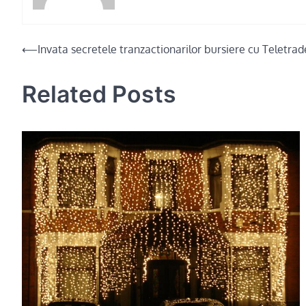
Post
⟵
Invata secretele tranzactionarilor bursiere cu Teletrad
navigation
Related Posts