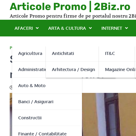
Skip
Articole Promo | 2Biz.ro
to
Articole Promo pentru firme de pe portalul nostru 2Bi
content
AFACERI
ARTA & CULTURA
INTERNET
PROMO
Agricultura
Antichitati
IT&C
Solomon Servicii Funerare 
Administratie Publica
Arhitectura / Design
Magazine Onli
momentele dificile!
Auto & Moto
14/04/2014
Banci / Asigurari
Constructii
Finante / Contabilitate