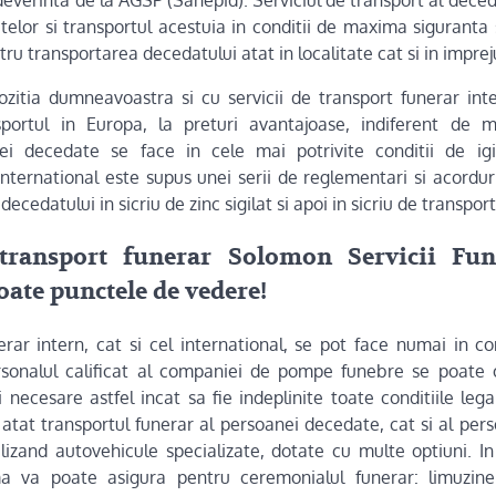
telor si transportul acestuia in conditii de maxima siguranta s
tru transportarea decedatului atat in localitate cat si in imprej
ozitia dumneavoastra si cu servicii de transport funerar int
portul in Europa, la preturi avantajoase, indiferent de mi
ei decedate se face in cele mai potrivite conditii de ig
nternational este supus unei serii de reglementari si acorduri
ecedatului in sicriu de zinc sigilat si apoi in sicriu de transport
 transport funerar Solomon Servicii Fune
oate punctele de vedere!
erar intern, cat si cel international, se pot face numai in co
 personalul calificat al companiei de pompe funebre se poate
 necesare astfel incat sa fie indeplinite toate conditiile leg
atat transportul funerar al persoanei decedate, cat si al pers
tilizand autovehicule specializate, dotate cu multe optiuni. In
a va poate asigura pentru ceremonialul funerar: limuzine