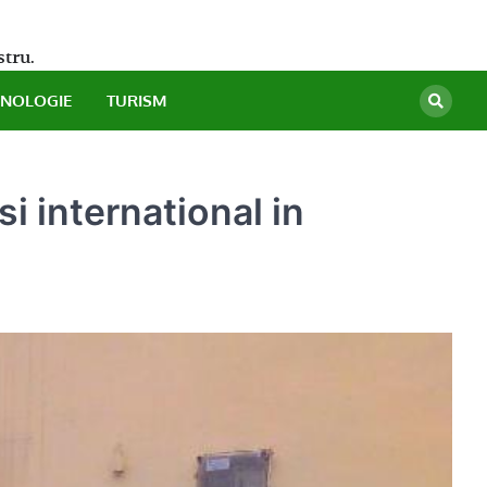
stru.
HNOLOGIE
TURISM
i international in