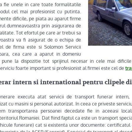
 fie unele in care toate formalitatile
odul cel mai profesionist cu putinta.
ente dificile, pe piata au aparut firme
orul dumneavoastra prin asigurarea de
alitate. Tot efortul pe care ar trebui sa
oastra va fi asigurat de o echipa de
fel de firma este si Solomon Servicii
soara, cea care a aparut in domeniu
pune la dispozitie tot sprijinul necesar in cele mai difici
viciu foarte important si profesionist al firmei este cel de
tra
ar intern si international pentru clipele dif
nerare executa atat servicii de transport funerar intern, c
izat cu masini si personal autorizat. In ceea ce priveste servici
em transportarea persoanei decedate fie in aceeasi localit
 teritoriul Romaniei. Dat fiind faptul ca este un transport speci
hicule funerare) cat si existenta unor documente: certificatul 
everinta de la AGSP (Sanepid). Serviciul de transport al deced