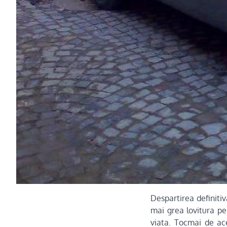
Despartirea definiti
mai grea lovitura p
viata. Tocmai de ac