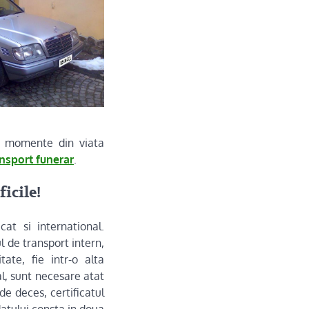
le momente din viata
nsport funerar
.
icile!
at si international.
ul de transport intern,
ate, fie intr-o alta
al, sunt necesare atat
de deces, certificatul
atului consta in doua