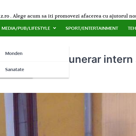
z.ro . Alege acum sa iti promovezi afacerea cu ajutorul no
MEDIA/PUB/LIFESTYLE
SPORT/ENTERTAINMENT
TE
Monden
– Transport funerar intern s
ne
Sanatate