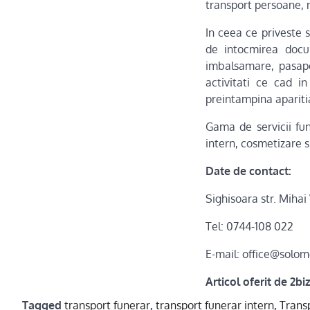
transport persoane, m
In ceea ce priveste s
de intocmirea docum
imbalsamare, pasapor
activitati ce cad in
preintampina apariti
Gama de servicii fun
intern, cosmetizare 
Date de contact:
Sighisoara str. Mihai 
Tel: 0744-108 022
E-mail: office@solom
Articol oferit de 2biz
Tagged
transport funerar
,
transport funerar intern
,
Transp