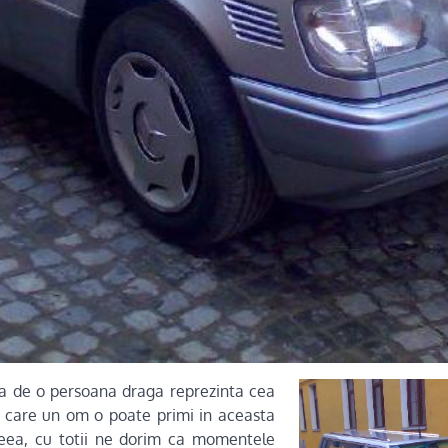
va de o persoana draga reprezinta cea
e care un om o poate primi in aceasta
eea, cu totii ne dorim ca momentele