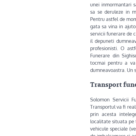
unei inmormantari sa
sa se deruleze in m
Pentru astfel de mom
gata sa vina in ajut
servicii funerare de c
il depuneti dumneav
profesionisti. O ast
Funerare din Sighi
tocmai pentru a va 
dumneavoastra. Un ser
Transport funer
Solomon Servicii Fu
Transportul va fi real
prin acesta inteleg
localitate situata pe
vehicule speciale (ve
de imbalsamare si ad