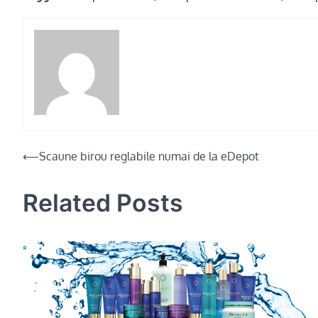
Post
⟵
Scaune birou reglabile numai de la eDepot
navigation
Related Posts