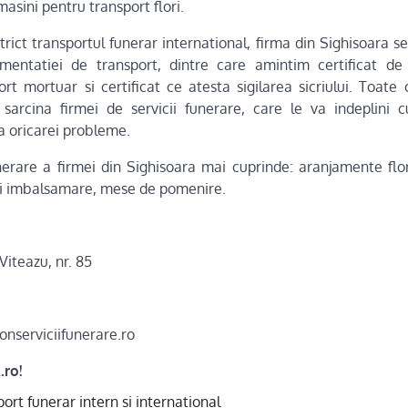
asini pentru transport flori.
trict transportul funerar international, firma din Sighisoara 
entatiei de transport, dintre care amintim certificat de 
t mortuar si certificat ce atesta sigilarea sicriului. Toat
 sarcina firmei de servicii funerare, care le va indeplini 
a oricarei probleme.
erare a firmei din Sighisoara mai cuprinde: aranjamente flora
si imbalsamare, mese de pomenire.
Viteazu, nr. 85
onserviciifunerare.ro
.ro!
ort funerar intern si international