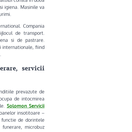
i igiena. Masinile va
urimi.
ernational. Compania
jlocul de transport.
iena si de pastrare.
 internationale, fiind
.
rare, servicii
nditiile prevazute de
 ocupa de intocmirea
ale.
Solomon Servicii
oanelor insotitoare –
 functie de dorintele
 funerare, microbuz