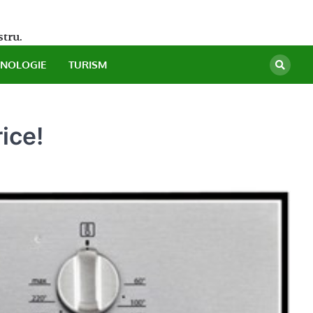
stru.
HNOLOGIE
TURISM
ice!