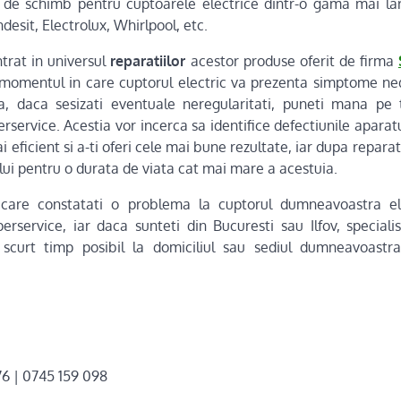
e de schimb pentru cuptoarele electrice dintr-o gama mai la
ndesit, Electrolux, Whirlpool, etc.
ntrat in universul
reparatiilor
acestor produse oferit de firma
n momentul in care cuptorul electric va prezenta simptome ned
ta, daca sesizati eventuale neregularitati, puneti mana pe t
perservice. Acestia vor incerca sa identifice defectiunile aparat
 eficient si a-ti oferi cele mai bune rezultate, iar dupa reparat
lui pentru o durata de viata cat mai mare a acestuia.
 care constatati o problema la cuptorul dumneavoastra ele
erservice, iar daca sunteti din Bucuresti sau Ilfov, speciali
 scurt timp posibil la domiciliul sau sediul dumneavoastr
6 | 0745 159 098