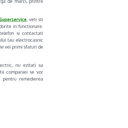
rga de marci, printre
Superservice
, veti sti
orite in functionare.
elefon si contactati
ului tau electrocasnic
ie vei primi sfaturi de
ctric, nu ezitati sa
stii companiei se vor
a pentru remedierea