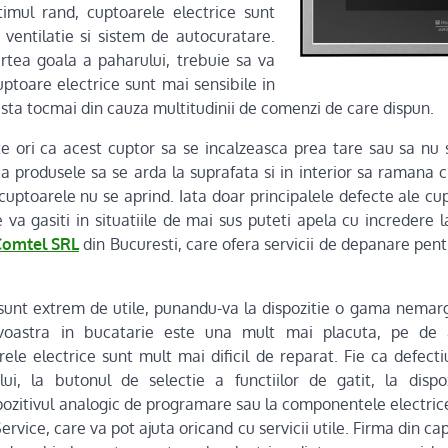
timul rand, cuptoarele electrice sunt
ventilatie si sistem de autocuratare.
tea goala a paharului, trebuie sa va
toare electrice sunt mai sensibile in
 asta tocmai din cauza multitudinii de comenzi de care dispun.
 ori ca acest cuptor sa se incalzeasca prea tare sau sa nu 
a produsele sa se arda la suprafata si in interior sa ramana c
uptoarele nu se aprind. Iata doar principalele defecte ale cupt
e va gasiti in situatiile de mai sus puteti apela cu incredere la
Comtel SRL
din Bucuresti, care ofera servicii de depanare pent
unt extrem de utile, punandu-va la dispozitie o gama nemargi
oastra in bucatarie este una mult mai placuta, pe de a
rele electrice sunt mult mai dificil de reparat. Fie ca defecti
lui, la butonul de selectie a functiilor de gatit, la dispoz
pozitivul analogic de programare sau la componentele electrice
Service, care va pot ajuta oricand cu servicii utile. Firma din cap