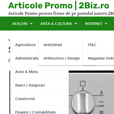
Skip
Articole Promo | 2Biz.ro
to
Articole Promo pentru firme de pe portalul nostru 2Bi
content
AFACERI
ARTA & CULTURA
INTERNET
SERVICII
Agricultura
Antichitati
IT&C
Superservice – Repara ori
Administratie Publica
Arhitectura / Design
Magazine Onli
15/11/2013
Auto & Moto
Banci / Asigurari
Constructii
Finante / Contabilitate