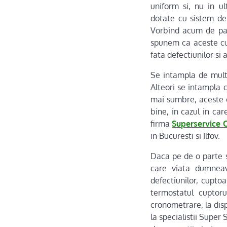
uniform si, nu in ul
dotate cu sistem de 
Vorbind acum de par
spunem ca aceste cup
fata defectiunilor si
Se intampla de multe
Alteori se intampla c
mai sumbre, aceste c
bine, in cazul in car
firma
Superservice 
in Bucuresti si Ilfov.
Daca pe de o parte s
care viata dumneav
defectiunilor, cuptoa
termostatul cuptoru
cronometrare, la dis
la specialistii Super 