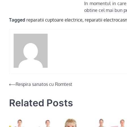
In momentul in care 
obtine cel mai bun p
Tagged
reparatii cuptoare electrice
,
reparatii electrocas
Post
⟵
Respira sanatos cu Romtest
navigation
Related Posts