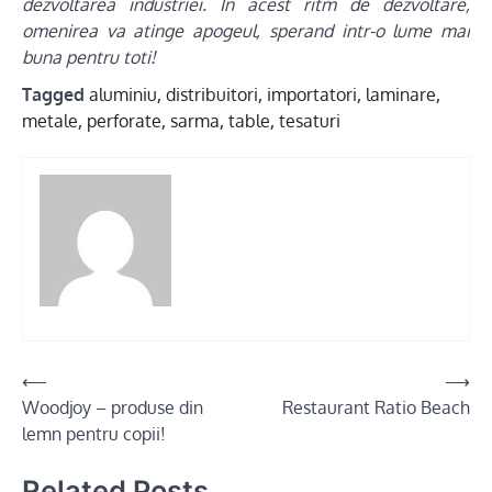
dezvoltarea industriei. In acest ritm de dezvoltare,
omenirea va atinge apogeul, sperand intr-o lume mai
buna pentru toti!
Tagged
aluminiu
,
distribuitori
,
importatori
,
laminare
,
metale
,
perforate
,
sarma
,
table
,
tesaturi
Post
⟵
⟶
Woodjoy – produse din
Restaurant Ratio Beach
navigation
lemn pentru copii!
Related Posts