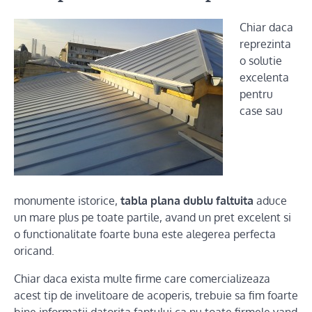
Chiar daca
reprezinta
o solutie
excelenta
pentru
case sau
monumente istorice,
tabla plana dublu faltuita
aduce
un mare plus pe toate partile, avand un pret excelent si
o functionalitate foarte buna este alegerea perfecta
oricand.
Chiar daca exista multe firme care comercializeaza
acest tip de invelitoare de acoperis, trebuie sa fim foarte
bine informatii datorita faptului ca nu toate firmele vand