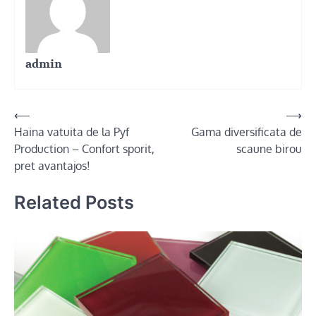
admin
Post
⟵
⟶
Haina vatuita de la Pyf
Gama diversificata de
navigation
Production – Confort sporit,
scaune birou
pret avantajos!
Related Posts