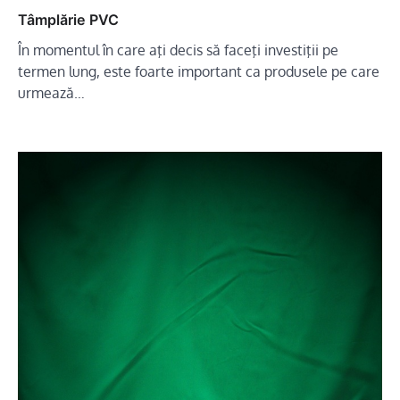
Tâmplărie PVC
În momentul în care aţi decis să faceţi investiţii pe
termen lung, este foarte important ca produsele pe care
urmează…