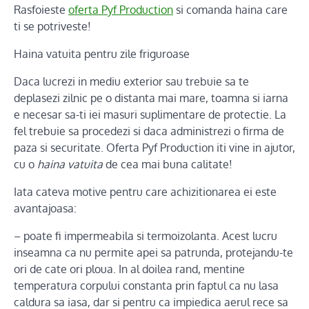
Rasfoieste
oferta Pyf Production
si comanda haina care
ti se potriveste!
Haina vatuita pentru zile friguroase
Daca lucrezi in mediu exterior sau trebuie sa te
deplasezi zilnic pe o distanta mai mare, toamna si iarna
e necesar sa-ti iei masuri suplimentare de protectie. La
fel trebuie sa procedezi si daca administrezi o firma de
paza si securitate. Oferta Pyf Production iti vine in ajutor,
cu o
haina vatuita
de cea mai buna calitate!
Iata cateva motive pentru care achizitionarea ei este
avantajoasa:
– poate fi impermeabila si termoizolanta. Acest lucru
inseamna ca nu permite apei sa patrunda, protejandu-te
ori de cate ori ploua. In al doilea rand, mentine
temperatura corpului constanta prin faptul ca nu lasa
caldura sa iasa, dar si pentru ca impiedica aerul rece sa