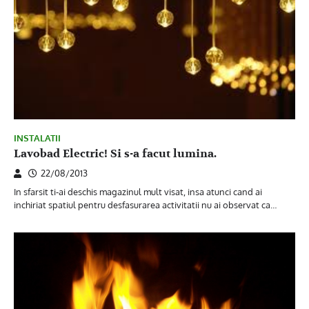
INSTALATII
Lavobad Electric! Si s-a facut lumina.
22/08/2013
In sfarsit ti-ai deschis magazinul mult visat, insa atunci cand ai
inchiriat spatiul pentru desfasurarea activitatii nu ai observat ca…