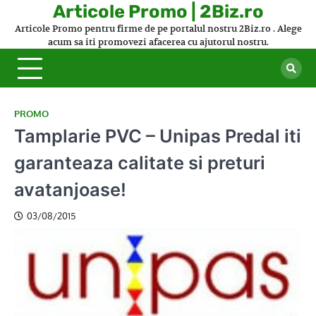
Skip
Articole Promo | 2Biz.ro
to
Articole Promo pentru firme de pe portalul nostru 2Biz.ro . Alege
content
acum sa iti promovezi afacerea cu ajutorul nostru.
PROMO
Tamplarie PVC – Unipas Predal iti
garanteaza calitate si preturi
avatanjoase!
03/08/2015