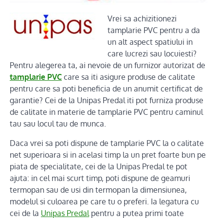
Vrei sa achizitionezi
tamplarie PVC pentru a da
un alt aspect spatiului in
care lucrezi sau locuiesti?
Pentru alegerea ta, ai nevoie de un furnizor autorizat de
tamplarie PVC
care sa iti asigure produse de calitate
pentru care sa poti beneficia de un anumit certificat de
garantie? Cei de la Unipas Predal iti pot furniza produse
de calitate in materie de tamplarie PVC pentru caminul
tau sau locul tau de munca.
Daca vrei sa poti dispune de tamplarie PVC la o calitate
net superioara si in acelasi timp la un pret foarte bun pe
piata de specialitate, cei de la Unipas Predal te pot
ajuta: in cel mai scurt timp, poti dispune de geamuri
termopan sau de usi din termopan la dimensiunea,
modelul si culoarea pe care tu o preferi. Ia legatura cu
cei de la
Unipas Predal
pentru a putea primi toate