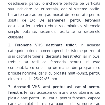
deschidere, pentru o inchidere perfecta pe verticala
sau inchidere pe orizontala, dar si sisteme oscilo-
batante care au un grad ridicat de securitate pentru
solutii de lux. De asemenea, pentru feroneria
destinata ferestrelor trebuie sa amintim si sistemele
simplu batante, sistemele oscilante si sistemele
culisante.
Feronerie VHS destinata usilor
. In aceasta
categorie putem enumera genul de sisteme prezentat
si in cadrul feroneriei destinata ferestrelor, iar in plus,
trebuie sa retii ca feroneria pentru usi este
compatibila cu orice tip de maner din program, cu
broaste normale, dar si cu broaste multi-punct, pentru
dimensiuni de 95/92/85 mm.
Accesorii VHS, atat pentru usi, cat si pentru
ferestre
. Printre accesorii de manere de aluminiu sau
plastic atat pentru usi, cat si pentru ferestre, capace
care au rolul de masca gaurile de scurgere sau