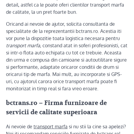
detail, astfel ca le poate oferi clientilor transport marfa
de calitate, la un pret foarte bun.
Oricand ai nevoie de ajutor, solicita consultanta de
specialitate de la reprezentantii bctrans.ro. Acestia iti
vor pune la dispozitie toata logistica necesara pentru
transport marfa
, constand atat in soferi profesionisti, cat
si intr-o flota auto echipata cu tot ce trebuie. Aceasta
din urma e compusa din camioane si autoutilitare sigure
si performante, adaptate oricaror conditii de drum si
oricarui tip de marfa. Mai mult, au incorporate si GPS-
uri, cu ajutorul carora orice transport marfa poate fi
monitorizat in timp real si fara vreo eroare.
bctrans.ro – Firma furnizoare de
servicii de calitate superioara
Ai nevoie de
transport marfa
si nu stii la cine sa apelezi?
Noi iti recomandam serviciile furnizate de bctrans.ro!