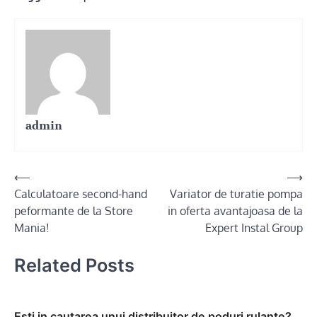
admin
Post
⟵
⟶
Calculatoare second-hand
Variator de turatie pompa
navigation
peformante de la Store
in oferta avantajoasa de la
Mania!
Expert Instal Group
Related Posts
Esti in cautarea unui distribuitor de poduri rulante?