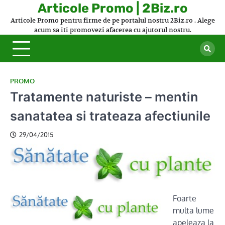
Skip
Articole Promo | 2Biz.ro
to
Articole Promo pentru firme de pe portalul nostru 2Biz.ro . Alege
content
acum sa iti promovezi afacerea cu ajutorul nostru.
PROMO
Tratamente naturiste – mentin
sanatatea si trateaza afectiunile
29/04/2015
Foarte
multa lume
apeleaza la