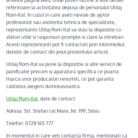
aceeasi pagina web, unde puteti obtine si alte detalii
referitoare la activitatea depusa de personalul Utilaj
Rom-Ital. In cazul in care aveti nevoie de ajutor
profesionist sau asistenta tehnica de specialitate,
reprezentantii Utilaj Rom-Ital va stau la dispozitie cu
sfaturi utile si raspunsuri prompte si clare la intrebari.
Acesti reprezentanti pot fi contactati prin intermediul
datelor de contact din josul prezentului articol.
Utilaj Rom-Ital va pune la dispozitie si alte servicii de
panificatie precum si aparatura specifica ce poarta
marca unor producatori renumiti, ce pot garanta
calitatea alegerii dumneavoastra.
Utilaj Rom-Ital
, date de contact:
Adresa: Str. Stefan cel Mare, Nr. 199, Sibiu
Telefon: 0728 165 777
In momentul in care veti contacta firma, mentionati ca