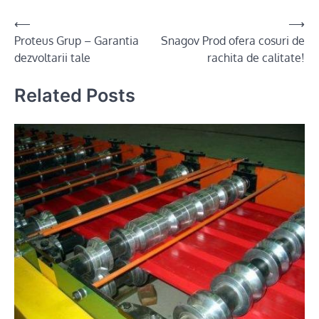
Post
⟵
⟶
Proteus Grup – Garantia
Snagov Prod ofera cosuri de
navigation
dezvoltarii tale
rachita de calitate!
Related Posts