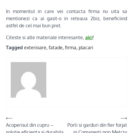
In momentul in care vei contacta firma nu uita sa
mentionezi ca ai gasit-o in reteaua 2biz, beneficiind
astfel de cel mai bun pret.
Citeste si alte materiale interesante,
aici
!
Tagged
exterioare
,
fatade
,
firma
,
placari
Post
⟵
⟶
Acoperisul din cupru –
Porti si garduri din fier forjat
navigation
solutie eficienta si durabila
in Comanesti prin Metcry