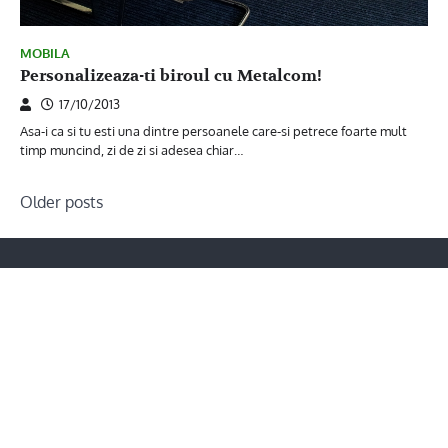
MOBILA
Personalizeaza-ti biroul cu Metalcom!
17/10/2013
Asa-i ca si tu esti una dintre persoanele care-si petrece foarte mult
timp muncind, zi de zi si adesea chiar…
Posts
Older posts
navigation