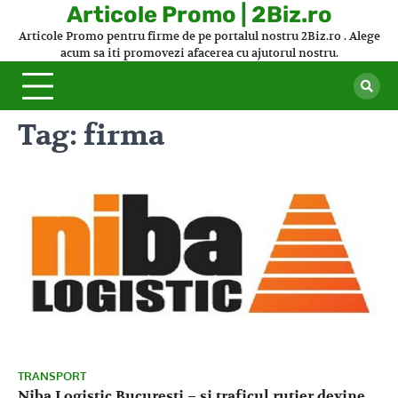
Skip
Articole Promo | 2Biz.ro
to
Articole Promo pentru firme de pe portalul nostru 2Biz.ro . Alege
content
acum sa iti promovezi afacerea cu ajutorul nostru.
Tag:
firma
TRANSPORT
Niba Logistic Bucuresti – si traficul rutier devine