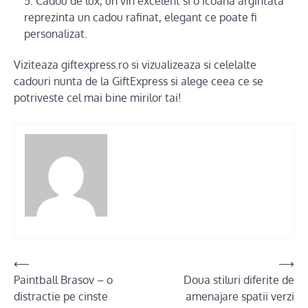
Cadou de lux, un vin excelent si o icoana argintata
reprezinta un cadou rafinat, elegant ce poate fi
personalizat.
Viziteaza giftexpress.ro si vizualizeaza si celelalte
cadouri nunta de la GiftExpress si alege ceea ce se
potriveste cel mai bine mirilor tai!
Post
⟵
⟶
Paintball Brasov – o
Doua stiluri diferite de
navigation
distractie pe cinste
amenajare spatii verzi