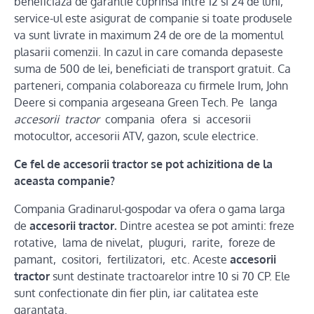
beneficiaza de garantie cuprinsa intre 12 si 24 de luni,
service-ul este asigurat de companie si toate produsele
va sunt livrate in maximum 24 de ore de la momentul
plasarii comenzii. In cazul in care comanda depaseste
suma de 500 de lei, beneficiati de transport gratuit. Ca
parteneri, compania colaboreaza cu firmele Irum, John
Deere si compania argeseana Green Tech. Pe langa
accesorii tractor
compania ofera si accesorii
motocultor, accesorii ATV, gazon, scule electrice.
Ce fel de accesorii tractor se pot achizitiona de la
aceasta companie?
Compania Gradinarul-gospodar va ofera o gama larga
de
accesorii tractor.
Dintre acestea se pot aminti: freze
rotative, lama de nivelat, pluguri, rarite, foreze de
pamant, cositori, fertilizatori, etc. Aceste
accesorii
tractor
sunt destinate tractoarelor intre 10 si 70 CP. Ele
sunt confectionate din fier plin, iar calitatea este
garantata.