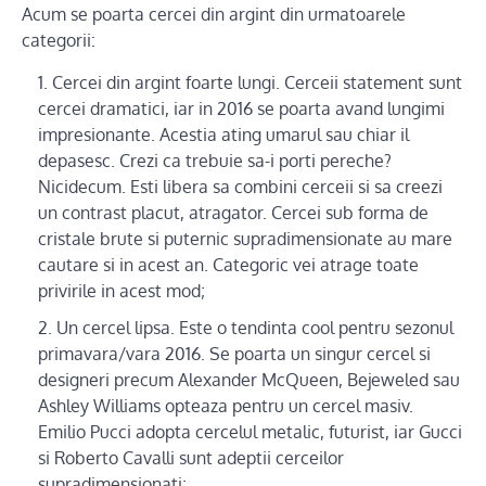
Acum se poarta cercei din argint din urmatoarele
categorii:
Cercei din argint foarte lungi. Cerceii statement sunt
cercei dramatici, iar in 2016 se poarta avand lungimi
impresionante. Acestia ating umarul sau chiar il
depasesc. Crezi ca trebuie sa-i porti pereche?
Nicidecum. Esti libera sa combini cerceii si sa creezi
un contrast placut, atragator. Cercei sub forma de
cristale brute si puternic supradimensionate au mare
cautare si in acest an. Categoric vei atrage toate
privirile in acest mod;
Un cercel lipsa. Este o tendinta cool pentru sezonul
primavara/vara 2016. Se poarta un singur cercel si
designeri precum Alexander McQueen, Bejeweled sau
Ashley Williams opteaza pentru un cercel masiv.
Emilio Pucci adopta cercelul metalic, futurist, iar Gucci
si Roberto Cavalli sunt adeptii cerceilor
supradimensionati;