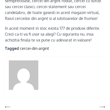
semipretioase, cercei din argint rodiat, cercei cu surub
sau cercei clasici, cercei statement sau cercei
candelabru, de toate gasesti in acest magazin virtual,
Raiul cerceilor din argint si al iubitoarelor de frumos!
In acest moment in stoc exista 177 de produse diferite.
Crezi ca-ti va fi usor sa alegi? Cu siguranta nu, insa
achizitia finala te va pune cu adevarat in valoare!
Tagged
cercei-din-argint
Post
⟵
⟶