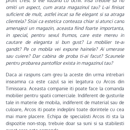
profit cresc si ele vazand cu ochii. Insa trebuie sa nu
omiti un aspect, cum arata magazinul tau? L-ai finisat
suficient de mult, astfel incat sa fie elegant si sa atraga
clientela? Stiai ca estetica conteaza chiar si atunci cand
amenajezi un magazin, aceasta fiind foarte importanta,
in special, pentru sexul frumos, care este mereu in
cautare de eleganta si bun gust? La mobilier te-ai
gandit? Pe ce mobila vei expune hainele? Ai umerase
sau cuiere? Dar cabina de proba ti-ai facut? Scaunele
pentru probarea pantofilor exista in magazinul tau?
Daca ai raspuns cam greu la aceste din urma intrebari
inseamna ca este cazul sa iei legatura cu Arcos din
Timisoara. Aceasta companie iti poate face la comanda
mobilier pentru spatii comerciale. Indiferent de gusturile
tale in materie de mobila, indiferent de material sau de
culoare, Arcos iti poate indeplini toate dorintele cu cea
mai mare placere. Echipa de specialisti Arcos iti sta la
dispozitie non-stop, trebuie doar sa suni si sa stabilesti