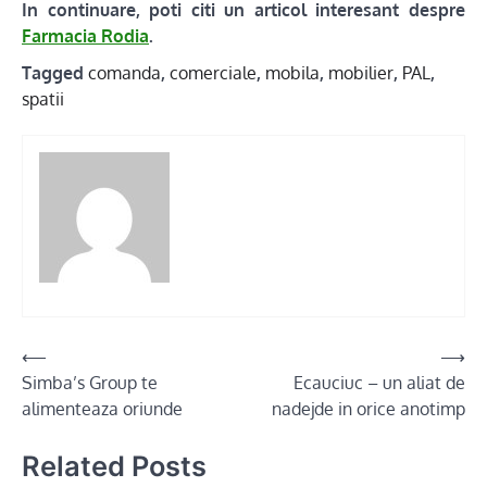
In continuare, poti citi un articol interesant despre
Farmacia Rodia
.
Tagged
comanda
,
comerciale
,
mobila
,
mobilier
,
PAL
,
spatii
Post
⟵
⟶
Simba’s Group te
Ecauciuc – un aliat de
navigation
alimenteaza oriunde
nadejde in orice anotimp
Related Posts