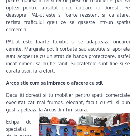
poate modela in fel si fel de piese de mobilier si poti sa
optezi pentru absolut orice culoare iti doresti. Pe
deasupra, PAL-ul este si foarte rezistent si, ca atare,
rezista traficului greu ce se gaseste intr-un spatiu
comercial.
PAL-ul este foarte flexibil si se adapteaza oricarei
cerinte. Marginile pot fi curbate sau ascutite si apoi ele
sunt acoperite cu un strat de banda protectoare, astfel
incat nimeni sa nu fie ranit. Suprafetele sunt fine si se
curata usor, fara efort.
Arcos stie cum sa imbrace o afacere cu stil
Daca iti doresti si tu mobilier pentru spatii comerciale
executat cat mai frumos, elegant, facut cu stil si bun
gust, apeleaza la Arcos din Timisoara.
Echpa de
specialisti