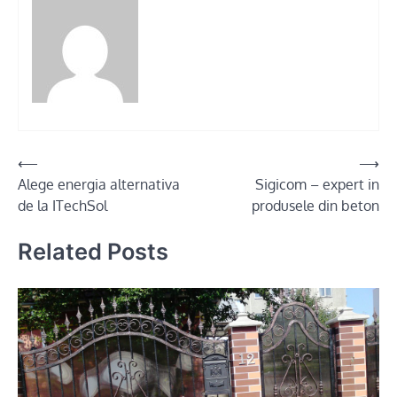
Post
⟵
⟶
Alege energia alternativa
Sigicom – expert in
navigation
de la ITechSol
produsele din beton
Related Posts