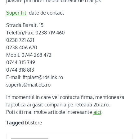
plasate prin intermediul datelor de mai jos.
Super Fit
, date de contact
Strada Bazalt, 15
Telefon/Fax: 0238 719 460
0238 721 621
0238 406 670
Mobil: 0744 268 472
0744 315 749
0744 318 813
E-mail: fitplast@rdslink.ro
superfit@mail.ols.ro
In momentul in care vei contacta firma, mentioneaza
faptul ca ai gasit compania pe reteaua 2biz.ro.
Poti citi mai multe articole interesante
aici
.
Tagged
blistere