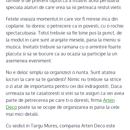
familie si de prieteni faptul ca a intalnit acea persoana
speciala alaturi de care vrea sa isi petreaca restul vietii.
Fetele viseaza momentul in care vor fi mirese inca din
copilarie. Isi doresc o petrecere ca in povesti, cu o rochie
spectaculoasa. Totul trebuie sa fie bine pus la punct, de
la modul in care sunt aranjate mesele, pana la meniu si
muzica. Invitatii trebuie sa ramana cu o amintire foarte
placuta si sa se bucure ca au ocazia sa participe la un
asemenea eveniment.
Nu e deloc simplu sa organizezi o nunta. Sunt atatea
lucruri la care sa te gandesti! Nimic nu trebuie sa strice
o zi atat de importanta pentru cei doi indragostiti. Daca
urmeaza sa te casatoresti si vrei sa te asiguri ca vei avea
parte de petrecerea pe care ti-o doresti, firma
Arten
Deco
poate sa se ocupe de organizarea ei pana la cele
mai mici detalii.
Cu sediul in Targu Mures, compania Arten Deco este