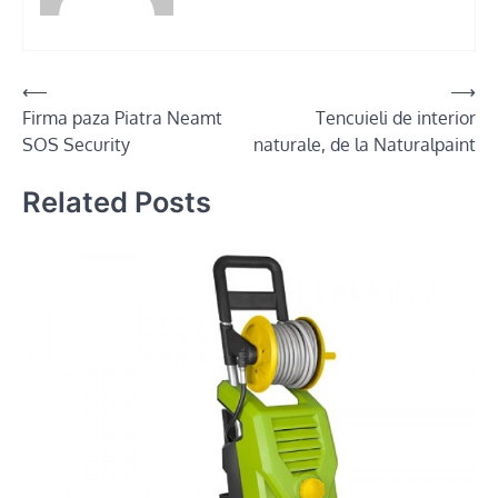
Post
⟵
⟶
Firma paza Piatra Neamt
Tencuieli de interior
navigation
SOS Security
naturale, de la Naturalpaint
Related Posts