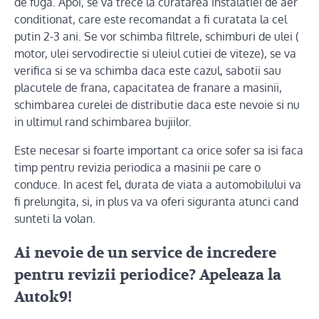
de fuga. Apoi, se va trece la curatarea instalatiei de aer
conditionat, care este recomandat a fi curatata la cel
putin 2-3 ani. Se vor schimba filtrele, schimburi de ulei (
motor, ulei servodirectie si uleiul cutiei de viteze), se va
verifica si se va schimba daca este cazul, sabotii sau
placutele de frana, capacitatea de franare a masinii,
schimbarea curelei de distributie daca este nevoie si nu
in ultimul rand schimbarea bujiilor.
Este necesar si foarte important ca orice sofer sa isi faca
timp pentru revizia periodica a masinii pe care o
conduce. In acest fel, durata de viata a automobilului va
fi prelungita, si, in plus va va oferi siguranta atunci cand
sunteti la volan.
Ai nevoie de un service de incredere
pentru revizii periodice? Apeleaza la
Autok9
!