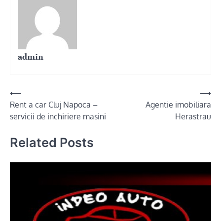
admin
Post
⟵
⟶
Rent a car Cluj Napoca –
Agentie imobiliara
navigation
servicii de inchiriere masini
Herastrau
Related Posts