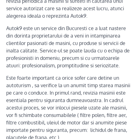
revizia periodica a masinii si sunteti in cautarea unui
service autorizat care sa realizeze acest lucru, atunci
alegerea ideala o reprezinta Autok9.
Autok9 este un service din Bucuresti ce a luat nastere
din dorinta proprietarului de a veni in intampinarea
clientilor pasionati de masini, cu produse si servicii de
inalta calitate. Service-ul se poate lauda cu o echipa de
profesionisti in domeniu, precum si cu urmatoarele
atuuri: profesionalism, promptitudine si seriozitate.
Este foarte important ca orice sofer care detine un
autoturism , sa verifice la un anumit timp starea masinii
pe care o conduce. In primul rand, revizia masinii este
esentiala pentru siguranta dumneavoastra. In cadrul
acestui proces, se vor inlocui piesele uzate ale masinii,
vor fi schimbate consumabilele ( filtre polen, filtre aer,
filtre combustibil, uleiul de motor dar si anumite piese
importate pentru siguranta, precum: lichidul de frana,
placutele de frana, etc.)