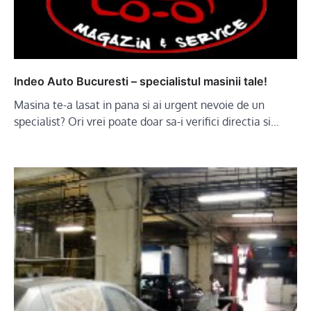
Indeo Auto Bucuresti – specialistul masinii tale!
Masina te-a lasat in pana si ai urgent nevoie de un
specialist? Ori vrei poate doar sa-i verifici directia si…