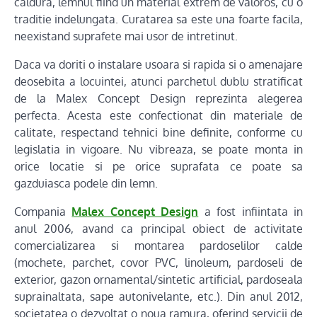
caldura, lemnul fiind un material extrem de valoros, cu o
traditie indelungata. Curatarea sa este una foarte facila,
neexistand suprafete mai usor de intretinut.
Daca va doriti o instalare usoara si rapida si o amenajare
deosebita a locuintei, atunci parchetul dublu stratificat
de la Malex Concept Design reprezinta alegerea
perfecta. Acesta este confectionat din materiale de
calitate, respectand tehnici bine definite, conforme cu
legislatia in vigoare. Nu vibreaza, se poate monta in
orice locatie si pe orice suprafata ce poate sa
gazduiasca podele din lemn.
Compania
Malex Concept Design
a fost infiintata in
anul 2006, avand ca principal obiect de activitate
comercializarea si montarea pardoselilor calde
(mochete, parchet, covor PVC, linoleum, pardoseli de
exterior, gazon ornamental/sintetic artificial, pardoseala
suprainaltata, sape autonivelante, etc.). Din anul 2012,
societatea o dezvoltat o noua ramura, oferind servicii de