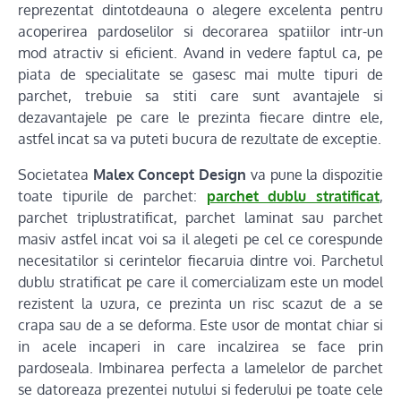
reprezentat dintotdeauna o alegere excelenta pentru
acoperirea pardoselilor si decorarea spatiilor intr-un
mod atractiv si eficient. Avand in vedere faptul ca, pe
piata de specialitate se gasesc mai multe tipuri de
parchet, trebuie sa stiti care sunt avantajele si
dezavantajele pe care le prezinta fiecare dintre ele,
astfel incat sa va puteti bucura de rezultate de exceptie.
Societatea
Malex Concept Design
va pune la dispozitie
toate tipurile de parchet:
parchet dublu stratificat
,
parchet triplustratificat, parchet laminat sau parchet
masiv astfel incat voi sa il alegeti pe cel ce corespunde
necesitatilor si cerintelor fiecaruia dintre voi. Parchetul
dublu stratificat pe care il comercializam este un model
rezistent la uzura, ce prezinta un risc scazut de a se
crapa sau de a se deforma. Este usor de montat chiar si
in acele incaperi in care incalzirea se face prin
pardoseala. Imbinarea perfecta a lamelelor de parchet
se datoreaza prezentei nutului si federului pe toate cele