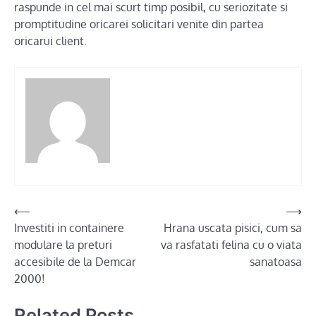
raspunde in cel mai scurt timp posibil, cu seriozitate si
promptitudine oricarei solicitari venite din partea
oricarui client.
Post
⟵
⟶
Investiti in containere
Hrana uscata pisici, cum sa
navigation
modulare la preturi
va rasfatati felina cu o viata
accesibile de la Demcar
sanatoasa
2000!
Related Posts