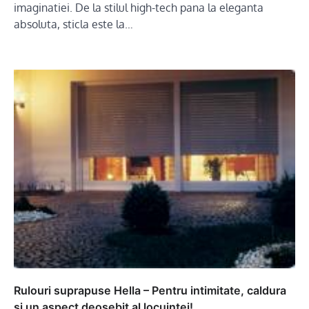
imaginatiei. De la stilul high-tech pana la eleganta
absoluta, sticla este la…
Rulouri suprapuse Hella – Pentru intimitate, caldura
si un aspect deosebit al locuintei!