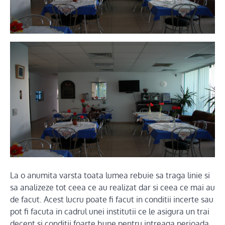
La o anumita varsta toata lumea rebuie sa traga linie si
sa analizeze tot ceea ce au realizat dar si ceea ce mai au
de facut. Acest lucru poate fi facut in conditii incerte sau
pot fi facuta in cadrul unei institutii ce le asigura un trai
decent si conditii foarte bune pentru intreaga perioada