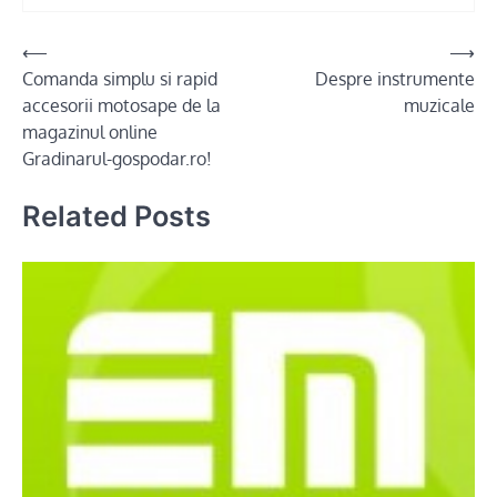
Post
⟵
⟶
Comanda simplu si rapid
Despre instrumente
navigation
accesorii motosape de la
muzicale
magazinul online
Gradinarul-gospodar.ro!
Related Posts