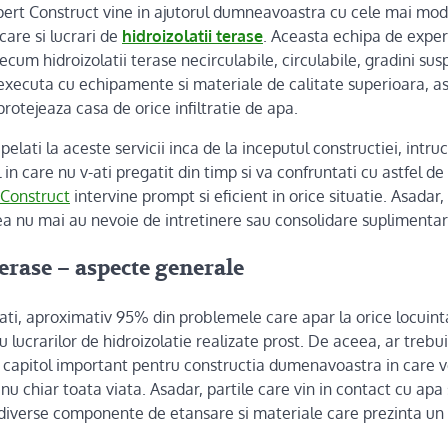
ert Construct vine in ajutorul dumneavoastra cu cele mai mode
 care si lucrari de
hidroizolatii terase
. Aceasta echipa de exper
precum hidroizolatii terase necirculabile, circulabile, gradini s
executa cu echipamente si materiale de calitate superioara, ast
protejeaza casa de orice infiltratie de apa.
elati la aceste servicii inca de la inceputul constructiei, intru
ul in care nu v-ati pregatit din timp si va confruntati cu astfel
 Construct
intervine prompt si eficient in orice situatie. Asadar
tea nu mai au nevoie de intretinere sau consolidare suplimentar
terase – aspecte generale
tiati, aproximativ 95% din problemele care apar la orice locuin
au lucrarilor de hidroizolatie realizate prost. De aceea, ar trebu
 capitol important pentru constructia dumenavoastra in care v
 nu chiar toata viata. Asadar, partile care vin in contact cu ap
 diverse componente de etansare si materiale care prezinta un 