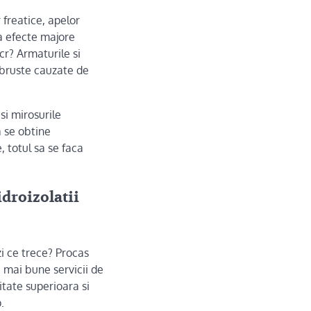
 freatice, apelor
a efecte majore
cr? Armaturile si
 bruste cauzate de
si mirosurile
a se obtine
, totul sa se faca
idroizolatii
i ce trece? Procas
e mai bune servicii de
itate superioara si
.