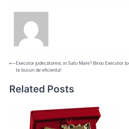
Post
⟵
Executor judecatoresc in Satu Mare? Birou Executor J
te bucuri de eficienta!
navigation
Related Posts