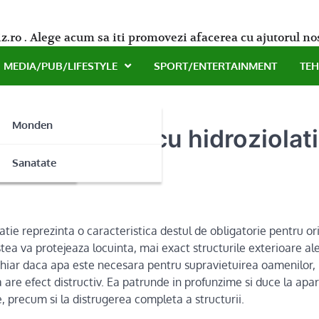
z.ro . Alege acum sa iti promovezi afacerea cu ajutorul no
MEDIA/PUB/LIFESTYLE
SPORT/ENTERTAINMENT
TE
Monden
n siguranta cu hidroziolatii
ne
Sanatate
latie reprezinta o caracteristica destul de obligatorie pentru 
tea va protejeaza locuinta, mai exact structurile exterioare al
. Chiar daca apa este necesara pentru supravietuirea oamenilor,
a are efect distructiv. Ea patrunde in profunzime si duce la apa
, precum si la distrugerea completa a structurii.