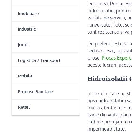
De aceea, Procas Exp
hidroizolatie, printre
Imobiliare
variata de servicii, 
ranversate. Totul se 
Industrie
sunt rezistente si va 
De preferat este sa ap
Juridic
reduse. Insa , in caz
brusc,
Procas Expert
Logistica / Transport
aceste lucrari, aces
Mobila
Hidroizolatii 
Produse Sanitare
In cazul in care nu s
lipsa hidroizolatiei s
Retail
multa atentie acestu
parte din viata, daca
trebuie protejate cu
impermeabilitate.