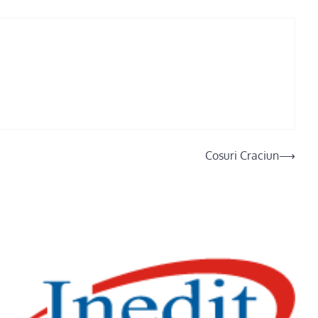
Cosuri Craciun
⟶