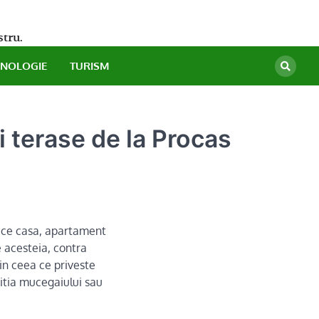
stru.
HNOLOGIE
TURISM
 terase de la Procas
orice casa, apartament
e acesteia, contra
 in ceea ce priveste
ritia mucegaiului sau