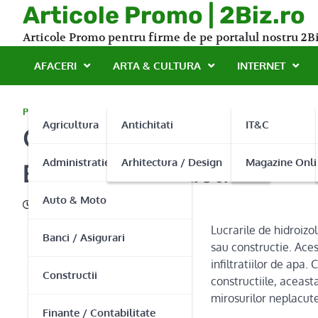
Skip
Articole Promo | 2Biz.ro
to
Articole Promo pentru firme de pe portalul nostru 2Bi
content
AFACERI
ARTA & CULTURA
INTERNET
PROMO
Agricultura
Antichitati
IT&C
Casa dumneavoastra este i
Administratie Publica
Arhitectura / Design
Magazine Onli
Expert Construct!
Auto & Moto
28/08/2015
Lucrarile de hidroizo
Banci / Asigurari
sau constructie. Aces
infiltratiilor de apa
Constructii
constructiile, aceast
mirosurilor neplacute
Finante / Contabilitate