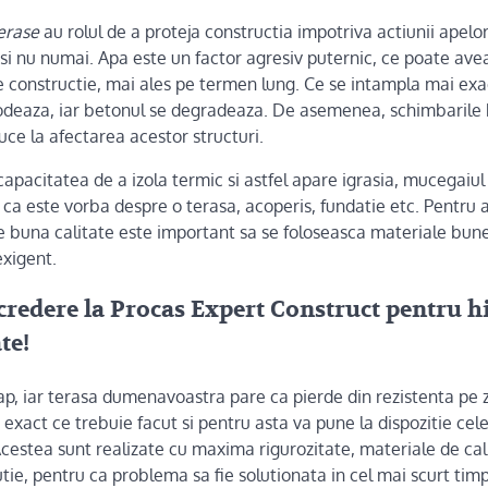
terase
au rolul de a proteja constructia impotriva actiunii apelor
 si nu numai. Apa este un factor agresiv puternic, ce poate ave
e constructie, mai ales pe termen lung. Ce se intampla mai exa
odeaza, iar betonul se degradeaza. De asemenea, schimbarile
ce la afectarea acestor structuri.
 capacitatea de a izola termic si astfel apare igrasia, mucegaiul 
 ca este vorba despre o terasa, acoperis, fundatie etc. Pentru 
de buna calitate este important sa se foloseasca materiale bune
exigent.
credere la Procas Expert Construct pentru h
te!
ap, iar terasa dumenavoastra pare ca pierde din rezistenta pe z
 exact ce trebuie facut si pentru asta va pune la dispozitie cel
Acestea sunt realizate cu maxima rigurozitate, materiale de cal
ie, pentru ca problema sa fie solutionata in cel mai scurt timp