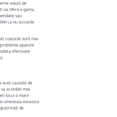
rne solutii de
ti va ofera o gama
uspendate sau
fel ca nu lucrarile
cat costurile sunt mai
 de probleme aparute
, odata efectuate
a.
ta sunt cauzate de
i sa acordati mai
eti locui o mare
a si umezeala excesiva
grad inalt de