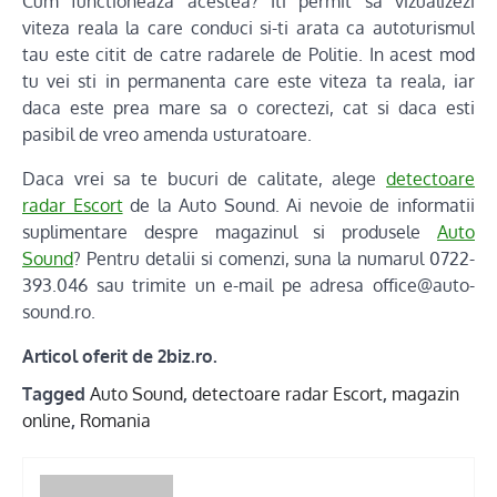
Cum functioneaza acestea? Iti permit sa vizualizezi
viteza reala la care conduci si-ti arata ca autoturismul
tau este citit de catre radarele de Politie. In acest mod
tu vei sti in permanenta care este viteza ta reala, iar
daca este prea mare sa o corectezi, cat si daca esti
pasibil de vreo amenda usturatoare.
Daca vrei sa te bucuri de calitate, alege
detectoare
radar Escort
de la Auto Sound. Ai nevoie de informatii
suplimentare despre magazinul si produsele
Auto
Sound
? Pentru detalii si comenzi, suna la numarul 0722-
393.046 sau trimite un e-mail pe adresa office@auto-
sound.ro.
Articol oferit de 2biz.ro.
Tagged
Auto Sound
,
detectoare radar Escort
,
magazin
online
,
Romania