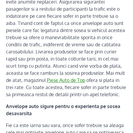
evite anumite neplaceri. Asigurarea sigurantei
pasagerilor si a restului de participanti la trafic este o
indatorare pe care fiecare sofer in parte trebuie sa o
aiba. Tinand cont de faptul ca orice anvelope auto sunt
piesele care fac legatura dintre sosea si vehicul acestea
trebuie sa ofere o manevrabilitate sporita in orice
conditii de trafic, indiferent de vreme sau de calitatea
carosabilului. Livrarea produselor se face prin curier
rapid sau prin posta, in toate colturile tarii, in cel mai
scurt timp cu putinta. Atunci cand vine vorba de plata,
aceasta se face ramburs la sosirea produselor. Mai mult
de atat, magazinul
Piese Auto de Top
ofera si plata in
trei rate. Cu toate acestea, fiecare sofer in parte trebuie
sa primeasca restul de detalii printr-un apel telefonic.
Anvelope auto sigure pentru o experienta pe sosea
desavarsita
Fie ca este iarna sau vara, orice sofer trebuie sa aleaga
cele mai potrivite anvelope auto care sa se potriveasca