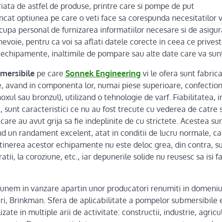
iata de astfel de produse, printre care si pompe de put
incat optiunea pe care o veti face sa corespunda necesitatilor 
pa personal de furnizarea informatiilor necesare si de asigur
nevoie, pentru ca voi sa aflati datele corecte in ceea ce prives
 echipamente, inaltimile de pompare sau alte date care va sunt
mersibile
pe care
Sonnek Engineering
vi le ofera sunt fabrica
e, avand in componenta lor, numai piese superioare, confectio
noxul sau bronzul), utilizand o tehnologie de varf. Fiabilitatea, 
 sunt caracteristici ce nu au fost trecute cu vederea de catre 
are au avut grija sa fie indeplinite de cu strictete. Acestea su
d un randament excelent, atat in conditii de lucru normale, cat 
etinerea acestor echipamente nu este deloc grea, din contra, su
ratii, la coroziune, etc., iar depunerile solide nu reusesc sa isi fa
unem in vanzare apartin unor producatori renumiti in domeniu
ari, Brinkman. Sfera de aplicabilitate a pompelor submersibile e
izate in multiple arii de activitate: constructii, industrie, agri