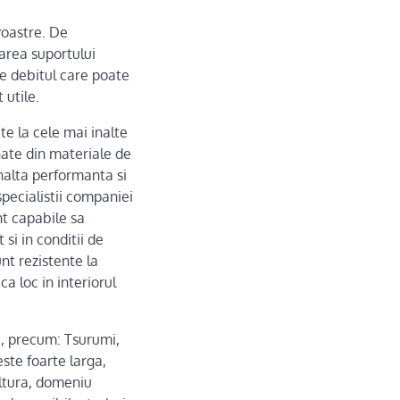
voastre. De
area suportului
te debitul care poate
 utile.
te la cele mai inalte
nate din materiale de
inalta performanta si
specialistii companiei
nt capabile sa
si in conditii de
nt rezistente la
ca loc in interiorul
, precum: Tsurumi,
ste foarte larga,
cultura, domeniu