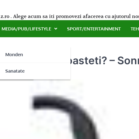
z.ro . Alege acum sa iti promovezi afacerea cu ajutorul no
MEDIA/PUB/LIFESTYLE
SPORT/ENTERTAINMENT
TE
Monden
mersibile cunoasteti? – So
ne
Sanatate