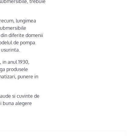
submersibile, trebuie
, precum, lungimea
submersibile
din diferite domenii
modelul de pompa.
usurinta.
 in anul 1930,
anga produsele
matizari, punere in
laude si cuvinte de
ai buna alegere