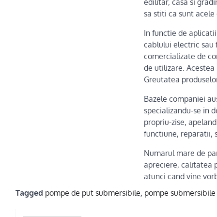
edilitar, casa si gr
sa stiti ca sunt acel
In functie de aplicati
cablului electric sa
comercializate de co
de utilizare. Acestea
Greutatea produselor
Bazele companiei au
specializandu-se in do
propriu-zise, apeland
functiune, reparatii, s
Numarul mare de part
apreciere, calitatea 
atunci cand vine vor
Tagged
pompe de put submersibile
,
pompe submersibile