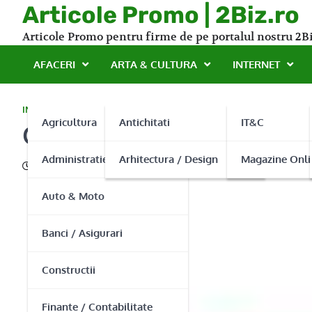
Skip
Articole Promo | 2Biz.ro
to
Articole Promo pentru firme de pe portalul nostru 2Bi
content
AFACERI
ARTA & CULTURA
INTERNET
INSTALATII
Agricultura
Antichitati
IT&C
Cate tipuri de pompe sub
Administratie Publica
Arhitectura / Design
Magazine Onli
02/12/2013
Auto & Moto
Banci / Asigurari
Constructii
Finante / Contabilitate