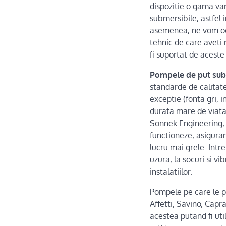
dispozitie o gama var
submersibile, astfel 
asemenea, ne vom ocu
tehnic de care aveti 
fi suportat de aceste
Pompele de put sub
standarde de calitat
exceptie (fonta gri, i
durata mare de viata,
Sonnek Engineering, c
functioneze, asiguran
lucru mai grele. Intr
uzura, la socuri si vib
instalatiilor.
Pompele pe care le p
Affetti, Savino, Capr
acestea putand fi util