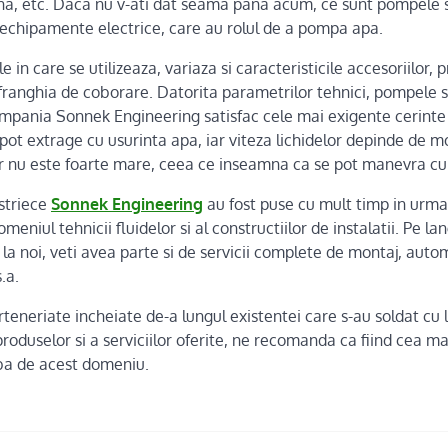
adina, etc. Daca nu v-ati dat seama pana acum, ce sunt pompele 
e echipamente electrice, care au rolul de a pompa apa.
ile in care se utilizeaza, variaza si caracteristicile accesoriilor
u franghia de coborare. Datorita parametrilor tehnici, pompele 
mpania Sonnek Engineering satisfac cele mai exigente cerinte 
 pot extrage cu usurinta apa, iar viteza lichidelor depinde de 
 nu este foarte mare, ceea ce inseamna ca se pot manevra cu 
striece
Sonnek Engineering
au fost puse cu mult timp in urma,
meniul tehnicii fluidelor si al constructiilor de instalatii. Pe l
 la noi, veti avea parte si de servicii complete de montaj, auto
.a.
eneriate incheiate de-a lungul existentei care s-au soldat cu 
produselor si a serviciilor oferite, ne recomanda ca fiind cea m
ba de acest domeniu.